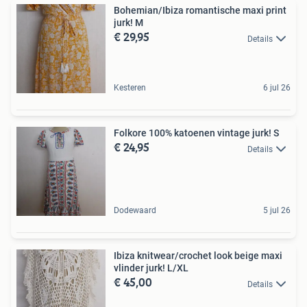
Bohemian/Ibiza romantische maxi print
jurk! M
€ 29,95
Details
Kesteren
6 jul 26
Folkore 100% katoenen vintage jurk! S
€ 24,95
Details
Dodewaard
5 jul 26
Ibiza knitwear/crochet look beige maxi
vlinder jurk! L/XL
€ 45,00
Details