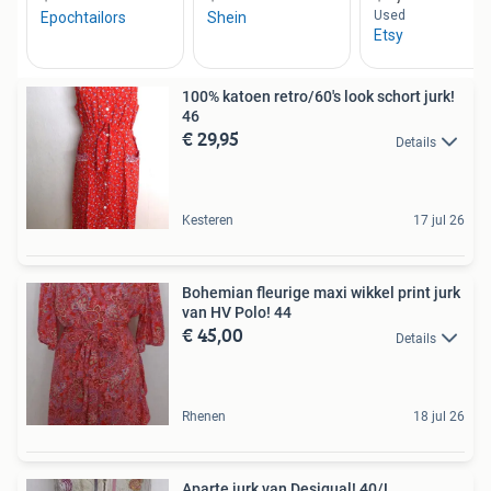
100% katoen retro/60's look schort jurk!
46
€ 29,95
Details
Kesteren
17 jul 26
Bohemian fleurige maxi wikkel print jurk
van HV Polo! 44
€ 45,00
Details
Rhenen
18 jul 26
Aparte jurk van Desigual! 40/L