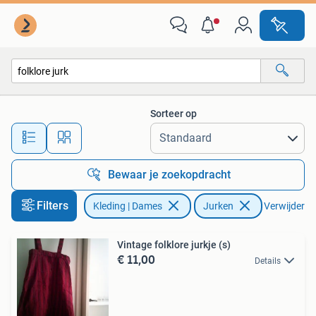
Jurken
Sorteer op
Alle afstanden…
Bewaar je zoekopdracht
Filters
Kleding | Dames
Jurken
Verwijder fil
Vintage folklore jurkje (s)
€ 11,00
Details