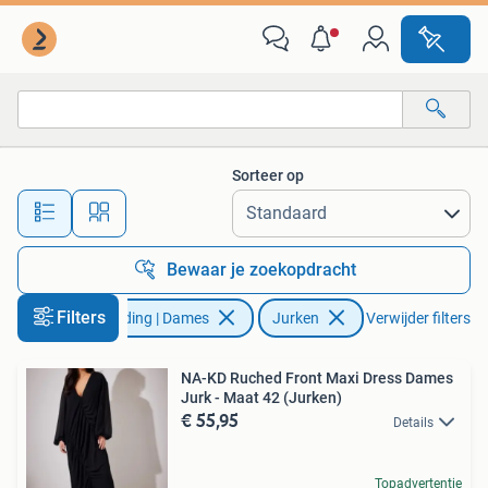
Jurken
Sorteer op
Alle afstanden…
Bewaar je zoekopdracht
Filters
Kleding | Dames
Jurken
Verwijder filters
NA-KD Ruched Front Maxi Dress Dames
Jurk - Maat 42 (Jurken)
€ 55,95
Details
Topadvertentie