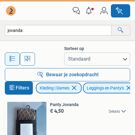
Leggings, Maillots en Panty's
Sorteer op
Alle afstanden…
Bewaar je zoekopdracht
Filters
Kleding | Dames
Leggings en Panty's
Panty Jovanda
€ 4,50
Details