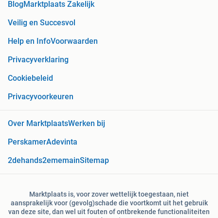
Blog
Marktplaats Zakelijk
Veilig en Succesvol
Help en Info
Voorwaarden
Privacyverklaring
Cookiebeleid
Privacyvoorkeuren
Over Marktplaats
Werken bij
Perskamer
Adevinta
2dehands
2ememain
Sitemap
Marktplaats is, voor zover wettelijk toegestaan, niet
aansprakelijk voor (gevolg)schade die voortkomt uit het gebruik
van deze site, dan wel uit fouten of ontbrekende functionaliteiten