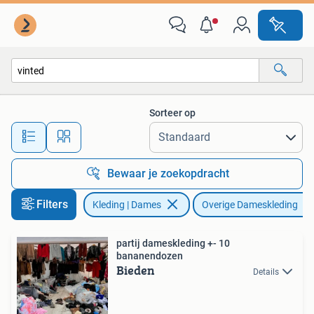
Overige Dameskleding
Sorteer op
Alle afstanden…
Bewaar je zoekopdracht
Filters
Kleding | Dames
Overige Dameskleding
partij dameskleding +- 10
bananendozen
Bieden
Details