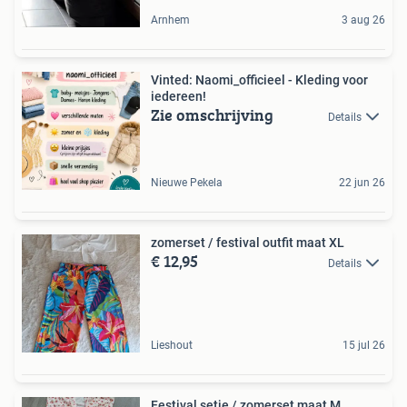
Arnhem
3 aug 26
Vinted: Naomi_officieel - Kleding voor
iedereen!
Zie omschrijving
Details
Nieuwe Pekela
22 jun 26
zomerset / festival outfit maat XL
€ 12,95
Details
Lieshout
15 jul 26
Festival setje / zomerset maat M