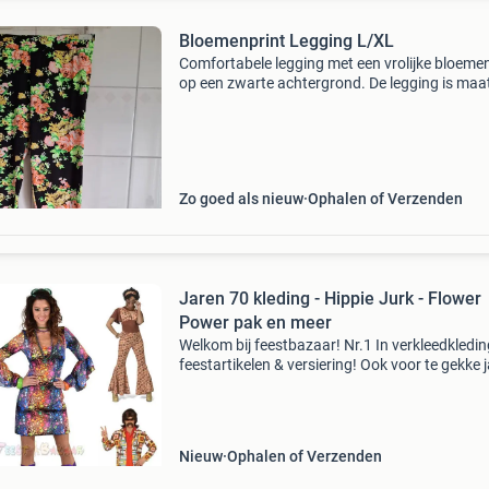
Bloemenprint Legging L/XL
Comfortabele legging met een vrolijke bloeme
op een zwarte achtergrond. De legging is maat
en is zo goed als nieuw. Perfect voor een casu
look of om te dragen onder een jurk of rok. Bie
Zo goed als nieuw
Ophalen of Verzenden
Jaren 70 kleding - Hippie Jurk - Flower
Power pak en meer
Welkom bij feestbazaar! Nr.1 In verkleedkledin
feestartikelen & versiering! Ook voor te gekke 
70 kleding ben je bij ons aan het juiste adres! 
jurkjes, flower power kleding, woodstoc
Nieuw
Ophalen of Verzenden