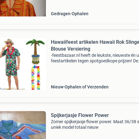
Gedragen
Ophalen
Hawaiifeest artikelen Hawaii Rok Sling
Blouse Versiering
-feestbazaar.nl heeft de leukste, nieuwste én 
feestartikelen tegen spotgoedkope prijzen! De
allerleukste én goedkoopste hawaii kleding en
toebehoren voor je hawaii-party! Alles is
beschikbaar,
Nieuw
Ophalen of Verzenden
Spijkerjasje Flower Power
Zomer spijkerjasje flower power. Maat 36/38 
uniek model totaal nieuw