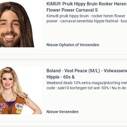
KIMU® Pruik Hippy Bruin Rocker Heren
Flower Power Carnaval S
Kimu® pruik hippy bruin - rocker heren flower
power - carnaval seventies hippie festival - koo
bij feestinjebeest.nl! Hippy pruik bruin kopen?
bruine pruik is perfect voor carnaval, een the
Nieuw
Ophalen of Verzenden
Boland - Vest Peace (M/L) - Volwassen
Hippie - 60s &
Weekend deals 10% extra magazijnkorting me
code : sale10 kortingen tot wel -50% ! Nu in de
aanbieding van € 29,99 voor € 17,95! Boland h
gilet peace dit hippie gilet voor vrouwen is br
Nieuw
Verzenden