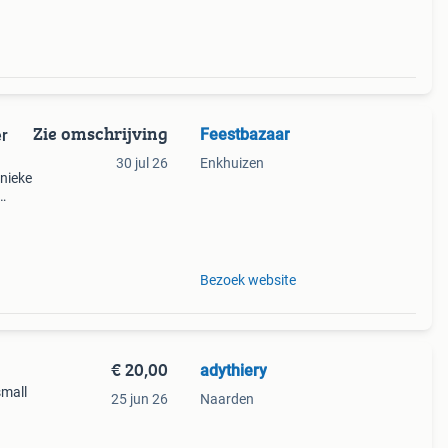
Zie omschrijving
Feestbazaar
er
30 jul 26
Enkhuizen
unieke
Bezoek website
€ 20,00
adythiery
small
25 jun 26
Naarden