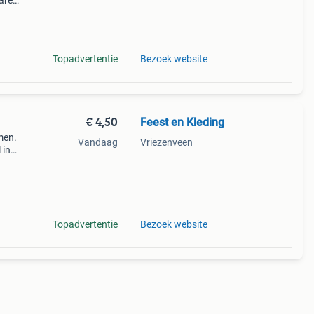
jaren
Hippie
Topadvertentie
Bezoek website
€ 4,50
Feest en Kleding
men.
Vandaag
Vriezenveen
 in
 een
Topadvertentie
Bezoek website