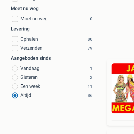
Moet nu weg
Moet nu weg
0
Levering
Ophalen
80
Verzenden
79
Aangeboden sinds
Vandaag
1
Gisteren
3
Een week
11
Altijd
86