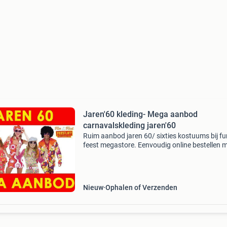
Jaren'60 kleding- Mega aanbod
carnavalskleding jaren'60
Ruim aanbod jaren 60/ sixties kostuums bij fu
feest megastore. Eenvoudig online bestellen 
snelle levering uit voorraad. Carnavalskleding
sixties voor dames, heren en kinderen. Flower
power kle
Nieuw
Ophalen of Verzenden