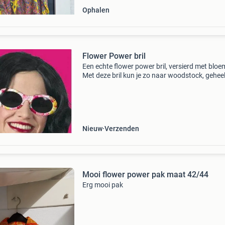
Ophalen
Flower Power bril
Een echte flower power bril, versierd met bloe
Met deze bril kun je zo naar woodstock, geheel
hippie stijl. Het vrolijke bloemmotief zal naast
hippie feestje ook uitstekend doen bij op een
Nieuw
Verzenden
Mooi flower power pak maat 42/44
Erg mooi pak