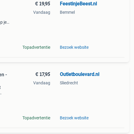
€ 19,95
FeestinjeBeest.nl
Vandaag
Bemmel
p je
 Deze
ma
Topadvertentie
Bezoek website
€ 17,95
Outletboulevard.nl
en -
Vandaag
Sliedrecht
t
ippie
Topadvertentie
Bezoek website