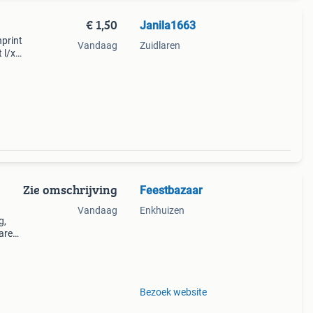
€ 1,50
Janila1663
nprint
Vandaag
Zuidlaren
 l/xl
al
di
Zie omschrijving
Feestbazaar
Vandaag
Enkhuizen
g,
jaren
Hippie
Bezoek website