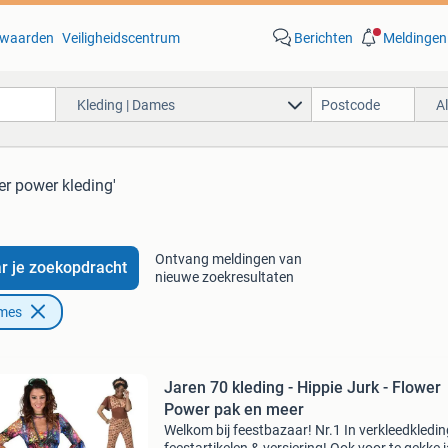
waarden
Veiligheidscentrum
Berichten
Meldingen
Kleding | Dames
A
er power kleding'
Ontvang meldingen van
r je zoekopdracht
nieuwe zoekresultaten
ames
Jaren 70 kleding - Hippie Jurk - Flower
Power pak en meer
Welkom bij feestbazaar! Nr.1 In verkleedkledin