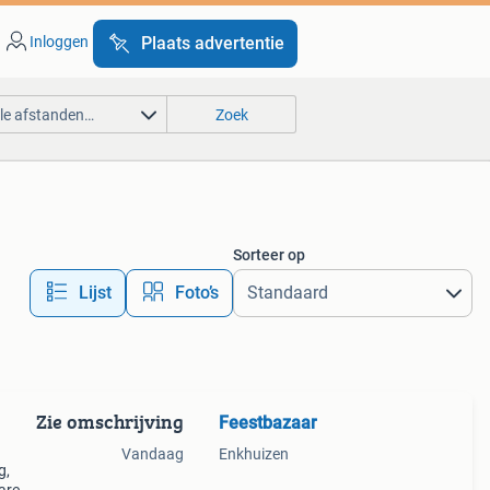
Inloggen
Plaats advertentie
lle afstanden…
Zoek
Sorteer op
Lijst
Foto’s
Zie omschrijving
Feestbazaar
Vandaag
Enkhuizen
g,