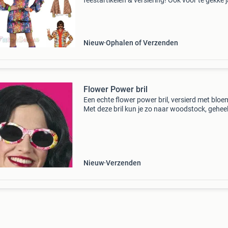
feestartikelen & versiering! Ook voor te gekke 
70 kleding ben je bij ons aan het juiste adres! 
jurkjes, flower power kleding, woodstoc
Nieuw
Ophalen of Verzenden
Flower Power bril
Een echte flower power bril, versierd met bloe
Met deze bril kun je zo naar woodstock, geheel
hippie stijl. Het vrolijke bloemmotief zal naast
hippie feestje ook uitstekend doen bij op een
Nieuw
Verzenden