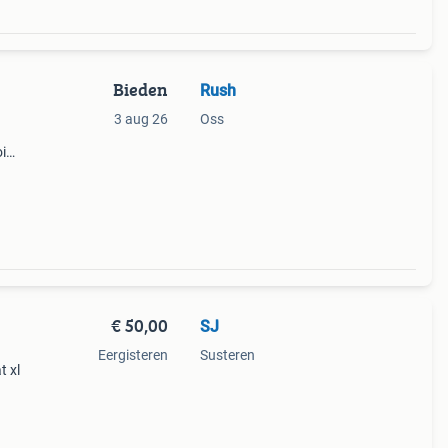
Bieden
Rush
3 aug 26
Oss
i
€ 50,00
SJ
,
Eergisteren
Susteren
t xl