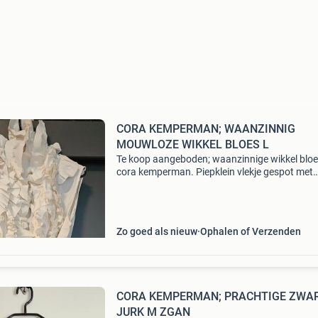
CORA KEMPERMAN; WAANZINNIG
MOUWLOZE WIKKEL BLOES L
Te koop aangeboden; waanzinnige wikkel bloe
cora kemperman. Piepklein vlekje gespot met
fotograveren ( zie laatste foto ) maat; l van ok
tot oksel; 48cm lengte; ong 56cm bieden vana
Zo goed als nieuw
Ophalen of Verzenden
CORA KEMPERMAN; PRACHTIGE ZWA
JURK M ZGAN