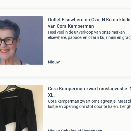
Outlet Elsewhere en Ozai N Ku en kledi
van Cora Kemperman
Heel veel in de uitverkoop van onze merken
elsewhere, papucei en ozai n ku, rimini en grac
elsewhere...Kleding van vorige seizoenen dus 
prijsjes rimini.....Bijna alles is afgeprijsd
secondhand
Nieuw
Cora Kemperman zwart omslagvestje. 
XL.
Cora kemperman zwart omslagvestje. Maat xl
lustje en opening om stof door te halen. Lengt
cm vanaf embleem gemeten. Nieuw. 1 X gedr
Eventuele verzendkosten zijn voor de koper.