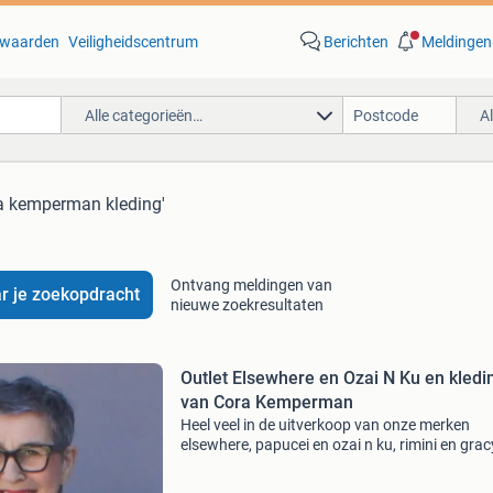
waarden
Veiligheidscentrum
Berichten
Meldingen
Alle categorieën…
A
ra kemperman kleding'
Ontvang meldingen van
r je zoekopdracht
nieuwe zoekresultaten
Outlet Elsewhere en Ozai N Ku en kledi
van Cora Kemperman
Heel veel in de uitverkoop van onze merken
elsewhere, papucei en ozai n ku, rimini en grac
elsewhere...Kleding van vorige seizoenen dus 
prijsjes rimini.....Bijna alles is afgeprijsd