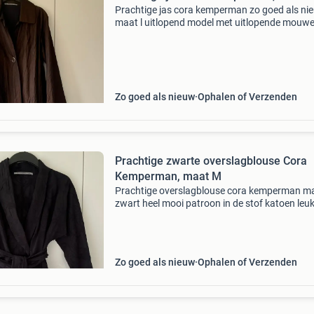
Prachtige jas cora kemperman zo goed als ni
maat l uitlopend model met uitlopende mouw
kleur bruin met een donkergrijze schijn, afhank
van de lichtinval kreukstof geen ceintuur gevo
met z
Zo goed als nieuw
Ophalen of Verzenden
Prachtige zwarte overslagblouse Cora
Kemperman, maat M
Prachtige overslagblouse cora kemperman m
zwart heel mooi patroon in de stof katoen leu
aangerimpeld schootje zo goed als nieuw
Zo goed als nieuw
Ophalen of Verzenden