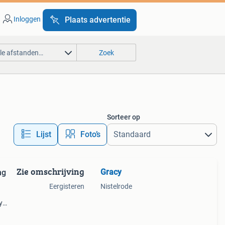
Inloggen
Plaats advertentie
lle afstanden…
Zoek
Sorteer op
Lijst
Foto’s
Zie omschrijving
Gracy
ng
Eergisteren
Nistelrode
y
leuke