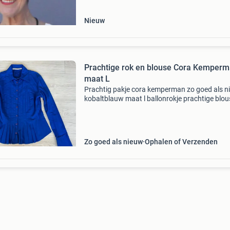
secondhand
Nieuw
Prachtige rok en blouse Cora Kemperm
maat L
Prachtig pakje cora kemperman zo goed als n
kobaltblauw maat l ballonrokje prachtige blou
met plooitjes rekbare stof 97% katoen 3% lycr
Zo goed als nieuw
Ophalen of Verzenden