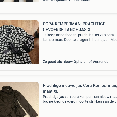
Nieuw
Ophalen of Verzenden
CORA KEMPERMAN; PRACHTIGE
GEVOERDE LANGE JAS XL
Te koop aangeboden; prachtige jas van cora
kemperman. Door te dragen in het najaar. Moo
detail aan de achterkant waardoor de jas een
bijzondere uitstraling heeft! Bieden via
marktplaats. Bieden vanaf
Zo goed als nieuw
Ophalen of Verzenden
Prachtige nieuwe jas Cora Kemperman
maat XL
Prachtige jas van cora kemperman nieuw maa
bruine kleur gevoerd mooi te strikken aan de
voorkant twee steekzakken