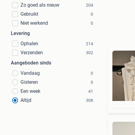
Zo goed als nieuw
204
Gebruikt
0
Niet werkend
0
Levering
Ophalen
214
Verzenden
302
Aangeboden sinds
Vandaag
0
Gisteren
0
Een week
41
Altijd
308