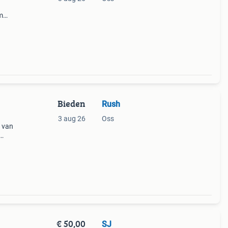
m
st
innen
Bieden
Rush
3 aug 26
Oss
 van
t; l
eden
€ 50,00
SJ