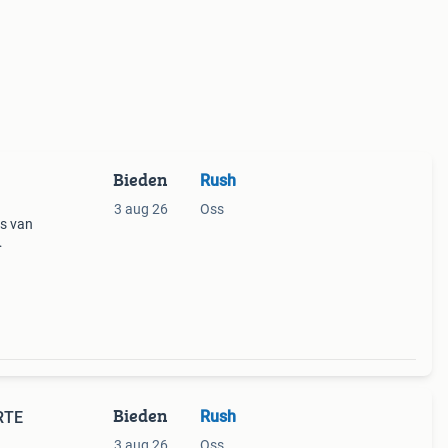
Bieden
Rush
3 aug 26
Oss
s van
sel
f € 15
Bieden
Rush
RTE
3 aug 26
Oss