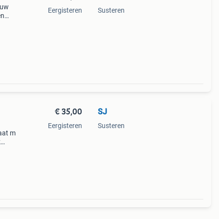
euw
Eergisteren
Susteren
en
elijk
erd
€ 35,00
SJ
Eergisteren
Susteren
aat m
k