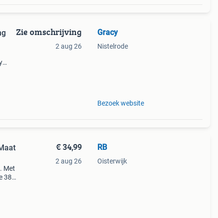
Zie omschrijving
Gracy
ng
2 aug 26
Nistelrode
y
leuke
Bezoek website
€ 34,99
RB
Maat
2 aug 26
Oisterwijk
. Met
e 38
agen.