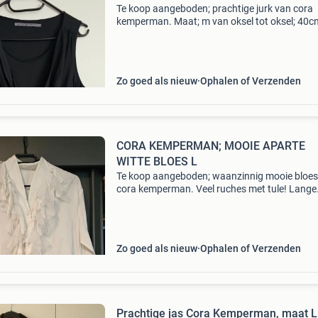
Te koop aangeboden; prachtige jurk van cora
kemperman. Maat; m van oksel tot oksel; 40c
lengte; 98cm zwart bieden via marktplaats lief
ophalen. Verstuur alleen met post.nl € 5,25 b
nederl
Zo goed als nieuw
Ophalen of Verzenden
CORA KEMPERMAN; MOOIE APARTE
WITTE BLOES L
Te koop aangeboden; waanzinnig mooie bloes
cora kemperman. Veel ruches met tule! Lange
manchetten koordjes om bloes te tailleren. Maa
van oksel tot oksel; 54cm lengte; ong 62cm bi
vanaf &e
Zo goed als nieuw
Ophalen of Verzenden
Prachtige jas Cora Kemperman, maat L