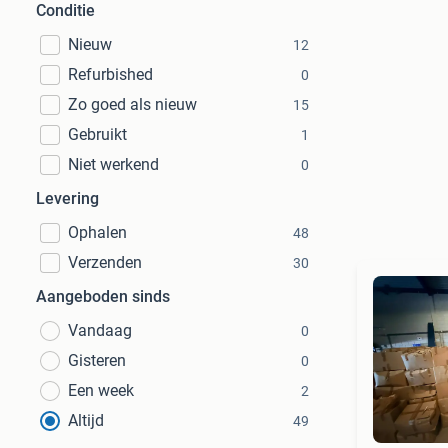
Conditie
Nieuw
12
Refurbished
0
Zo goed als nieuw
15
Gebruikt
1
Niet werkend
0
Levering
Ophalen
48
Verzenden
30
Aangeboden sinds
Vandaag
0
Gisteren
0
Een week
2
Altijd
49