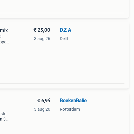
€ 25,00
D.Z A
 mix
d.
3 aug 26
Delft
koper
met
€ 6,95
BoekenBalie
3 aug 26
Rotterdam
rste
en 30
ag
 een