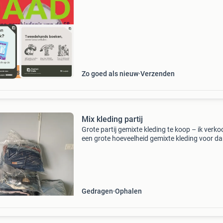
daa
cherpste prijs
Zo goed als nieuw
Verzenden
Mix kleding partij
Grote partij gemixte kleding te koop – ik verko
een grote hoeveelheid gemixte kleding voor d
en heren. Meer dan 1500 kilo zomer- en
winterkleding veel spijkerbroeken ook merkkle
aanwezig vin
Gedragen
Ophalen