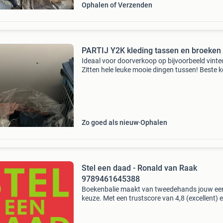
Ophalen of Verzenden
PARTIJ Y2K kleding tassen en broeken
Ideaal voor doorverkoop op bijvoorbeeld vinte
Zitten hele leuke mooie dingen tussen! Beste 
hierbij bied ik aan het volgende: 4 zakken vol 
dames y2k kleding premium grade kwaliteit
ongeveer
Zo goed als nieuw
Ophalen
Stel een daad - Ronald van Raak
9789461645388
Boekenbalie maakt van tweedehands jouw ee
keuze. Met een trustscore van 4,8 (excellent) 
dagen retour garantie maken we dat iedere d
waar. Bestel direct op onze website! Titel: stel