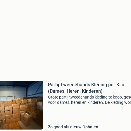
Partij Tweedehands Kleding per Kilo
(Dames, Heren, Kinderen)
Grote partij tweedehands kleding te koop, ges
voor dames, heren en kinderen. De kleding wo
per kilo verkocht en is in één keer af te nemen.
Ideaal voor doorverkoop of export. Graag een
serieus
Zo goed als nieuw
Ophalen