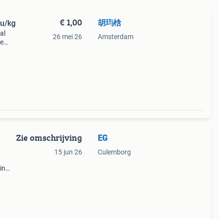
€ 1,00
胡玙梒
eu/kg
al
26 mei 26
Amsterdam
De
d
Zie omschrijving
EG
15 jun 26
Culemborg
in