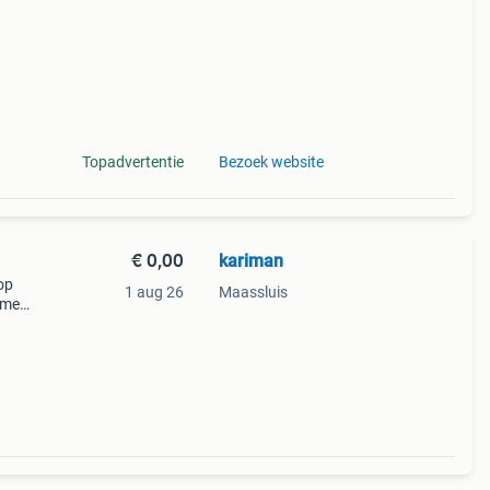
Topadvertentie
Bezoek website
€ 0,00
kariman
op
1 aug 26
Maassluis
ames
ding