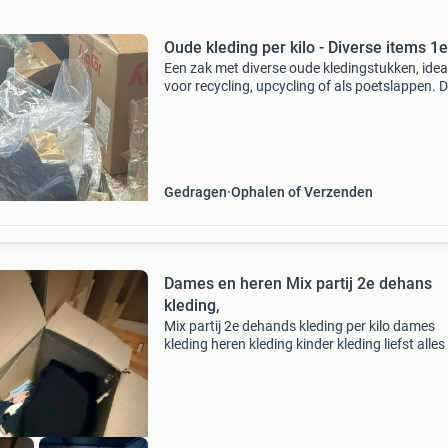
Oude kleding per kilo - Diverse items 1
Een zak met diverse oude kledingstukken, idea
voor recycling, upcycling of als poetslappen. 
kleding wordt verkocht per kilogram. De inhou
bestaat uit verschillende soorten stoffen en
kledingstuk
Gedragen
Ophalen of Verzenden
Dames en heren Mix partij 2e dehans
kleding,
Mix partij 2e dehands kleding per kilo dames
kleding heren kleding kinder kleding liefst alles 
een keer