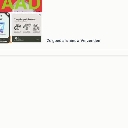
daa
cherpste prijs
Zo goed als nieuw
Verzenden