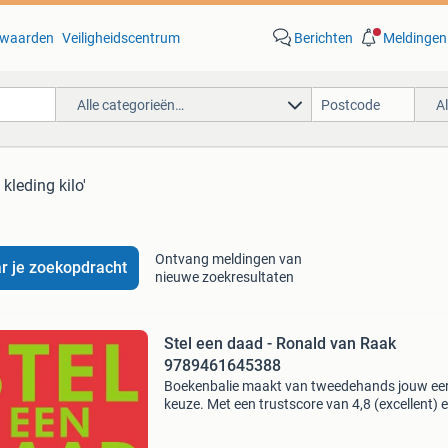
waarden
Veiligheidscentrum
Berichten
Meldingen
Alle categorieën…
A
 kleding kilo'
Ontvang meldingen van
r je zoekopdracht
nieuwe zoekresultaten
Stel een daad - Ronald van Raak
9789461645388
Boekenbalie maakt van tweedehands jouw ee
keuze. Met een trustscore van 4,8 (excellent) 
dagen retour garantie maken we dat iedere d
waar. Bestel direct op onze website! Titel: stel