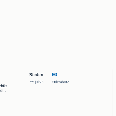
Bieden
EG
22 jul 26
Culemborg
chikt
rdt