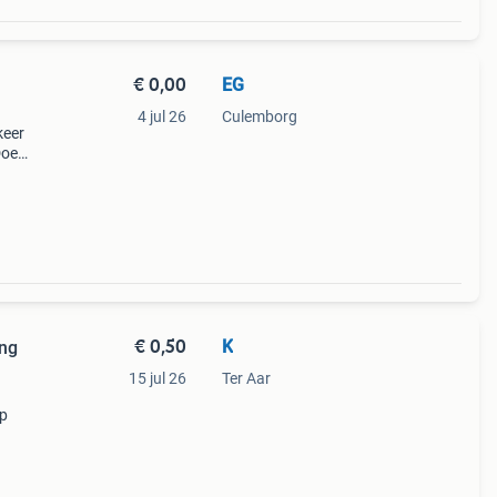
€ 0,00
EG
4 jul 26
Culemborg
keer
Doe
€ 0,50
K
ing
15 jul 26
Ter Aar
op