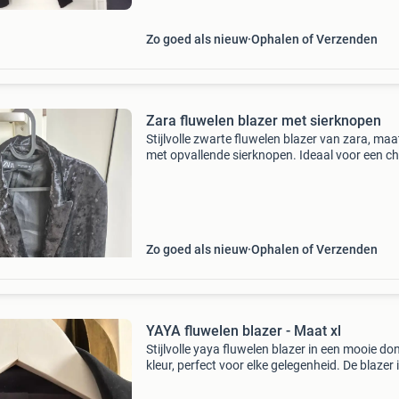
Zo goed als nieuw
Ophalen of Verzenden
Zara fluwelen blazer met sierknopen
Stijlvolle zwarte fluwelen blazer van zara, maa
met opvallende sierknopen. Ideaal voor een c
gelegenheid of om een outfit een luxe touch te
geven. De blazer is zo goed als nieuw en in uit
Zo goed als nieuw
Ophalen of Verzenden
YAYA fluwelen blazer - Maat xl
Stijlvolle yaya fluwelen blazer in een mooie do
kleur, perfect voor elke gelegenheid. De blazer 
goed als nieuw en gemaakt van 92% polyester
8% elastaan, wat zorgt voor een comfortabele