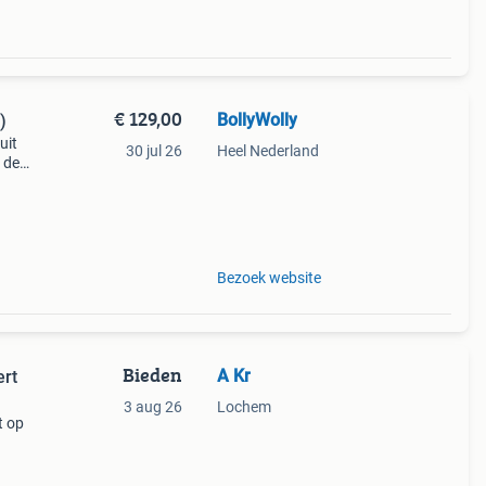
€ 129,00
BollyWolly
)
uit
30 jul 26
Heel Nederland
 de
Bezoek website
Bieden
A Kr
ert
3 aug 26
Lochem
t op