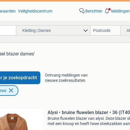
waarden
Veiligheidscentrum
Berichten
Meldingen
Kleding | Dames
A
weel blazer dames'
Ontvang meldingen van
r je zoekopdracht
nieuwe zoekresultaten
ames
Alysi • bruine fluwelen blazer • 36 (IT40
Bruine fluwelen blazer van alysi. Deze blazer sl
met een knoop en heeft twee steekzakken aan
voorzijde. De blazer is gemaakt van een bruine