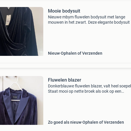
Mooie bodysuit
Nieuwe mbym fluwelen bodysuit met lange
mouwen in het zwart. Deze elegante bodysuit 
een diepe v-hals en een overslagdesign, perfec
voor een chique avondlook of als basisstuk o
een blazer. M
Nieuw
Ophalen of Verzenden
Fluwelen blazer
Donkerblauwe fluwelen blazer, valt heel soepel
Staat mooi op nette broek als ook op een
spijkerbroek. Slechts éénmaal gedragen bij ee
feestelijke gelegenheid. Maat 40/42.
Zo goed als nieuw
Ophalen of Verzenden