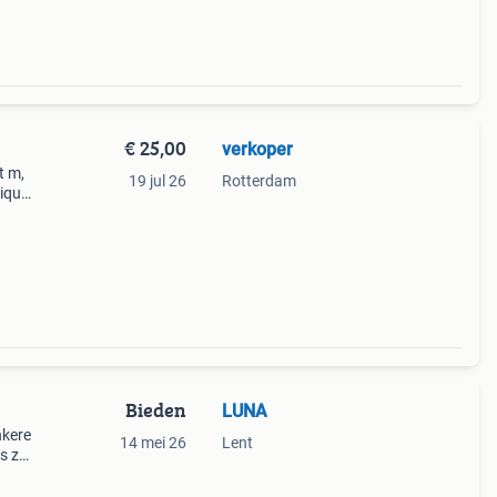
€ 25,00
verkoper
t m,
19 jul 26
Rotterdam
hique
stek
Bieden
LUNA
nkere
14 mei 26
Lent
is zo
 en
 p