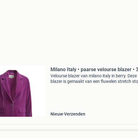
Milano Italy • paarse velourse blazer • 
Velourse blazer van milano italy in berry. Deze
blazer is gemaakt van een fluwelen stretch sto
violet en heeft een normale pasvorm. De blazer
met een knoop aan de voorzijde, heeft een split
Nieuw
Verzenden