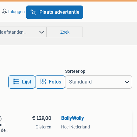
Inloggen
Plaats advertentie
lle afstanden…
Zoek
Sorteer op
Lijst
Foto’s
€ 129,00
BollyWolly
)
uit
Gisteren
Heel Nederland
 de