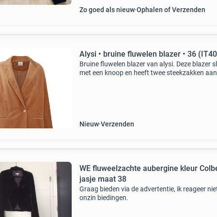
Zo goed als nieuw
Ophalen of Verzenden
Alysi • bruine fluwelen blazer • 36 (IT40
Bruine fluwelen blazer van alysi. Deze blazer sl
met een knoop en heeft twee steekzakken aan
voorzijde. De blazer is gemaakt van een bruine
fluwelen stof en heeft een oversized pasvorm.
Waarom s
Nieuw
Verzenden
WE fluweelzachte aubergine kleur Colb
jasje maat 38
Graag bieden via de advertentie, ik reageer nie
onzin biedingen.