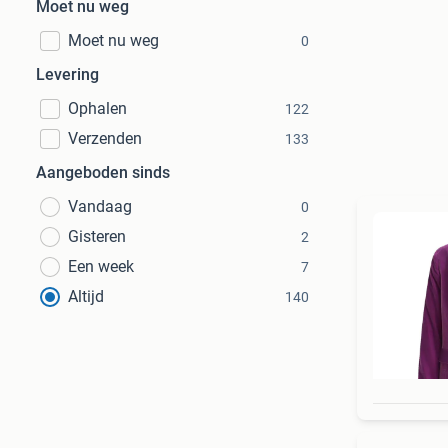
Moet nu weg
Moet nu weg
0
Levering
Ophalen
122
Verzenden
133
Aangeboden sinds
Vandaag
0
Gisteren
2
Een week
7
Altijd
140