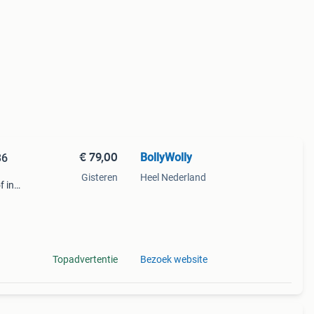
€ 79,00
BollyWolly
36
Gisteren
Heel Nederland
f in
 sluit
j
Topadvertentie
Bezoek website