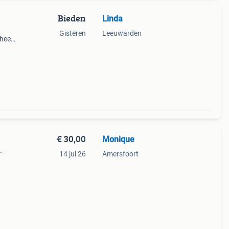
Bieden
Linda
Gisteren
Leeuwarden
heeft
t
nder
€ 30,00
Monique
.
14 jul 26
Amersfoort
n