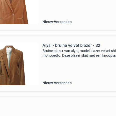
fluwelen stof en heeft een oversized pasvorm.
Waarom s
Nieuw
Verzenden
Alysi • bruine velvet blazer • 32
Bruine blazer van alysi, model blazer velvet sh
monopetto. Deze blazer sluit met een knoop a
voorzijde, heeft twee steekzakken en een
borstzakje. De blazer is gemaakt van een brui
fijne ribf
Nieuw
Verzenden