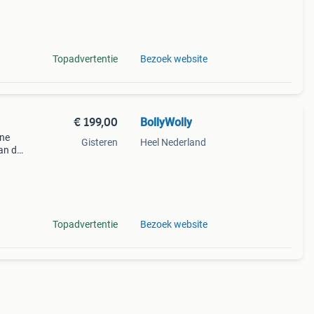
Topadvertentie
Bezoek website
€ 199,00
BollyWolly
ine
Gisteren
Heel Nederland
an de
ne
Topadvertentie
Bezoek website