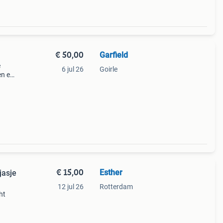
€ 50,00
Garfield
e
6 jul 26
Goirle
en en
e
 voor
€ 15,00
Esther
jasje
12 jul 26
Rotterdam
ht