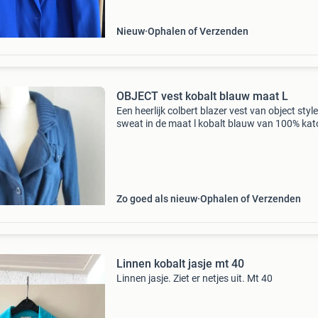
Nieuw
Ophalen of Verzenden
OBJECT vest kobalt blauw maat L
Een heerlijk colbert blazer vest van object style
sweat in de maat l kobalt blauw van 100% kat
Met revers kraag gebreide lange boordjes grot
bolle zakken en gebreid ceintuur. Kijk maar na
Zo goed als nieuw
Ophalen of Verzenden
Linnen kobalt jasje mt 40
Linnen jasje. Ziet er netjes uit. Mt 40