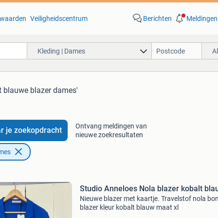
waarden
Veiligheidscentrum
Berichten
Meldingen
Kleding | Dames
A
lt blauwe blazer dames'
Ontvang meldingen van
r je zoekopdracht
nieuwe zoekresultaten
ames
Studio Anneloes Nola blazer kobalt bla
Nieuwe blazer met kaartje. Travelstof nola bo
blazer kleur kobalt blauw maat xl