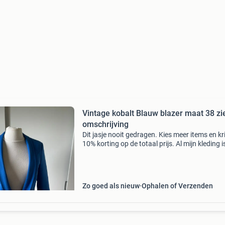
Vintage kobalt Blauw blazer maat 38 zi
omschrijving
Dit jasje nooit gedragen. Kies meer items en kr
10% korting op de totaal prijs. Al mijn kleding i
schoon en uit een rookvrij en diervrij huis, niet
gestreken, verder zo goed als nieuw en veel zel
Zo goed als nieuw
Ophalen of Verzenden