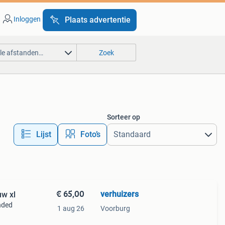
Inloggen
Plaats advertentie
lle afstanden…
Zoek
Sorteer op
Lijst
Foto’s
€ 65,00
verhuizers
uw xl
nded
1 aug 26
Voorburg