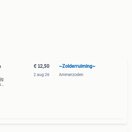
€ 12,50
~Zolderruiming~
e
2 aug 26
Ammerzoden
ijg
s
f