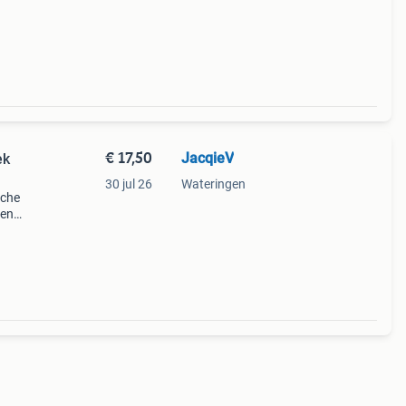
€ 17,50
JacqieV
ek
30 jul 26
Wateringen
sche
 en
e zak