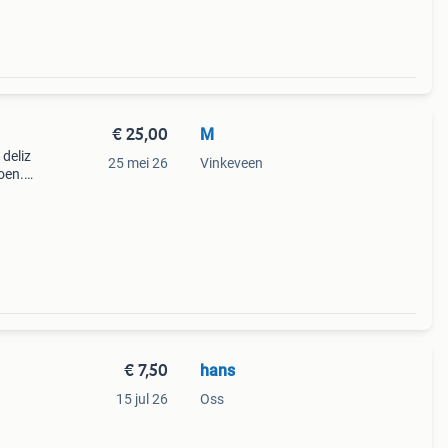
€ 25,00
M
 deliz
25 mei 26
Vinkeveen
oen.
e
ar
€ 7,50
hans
15 jul 26
Oss