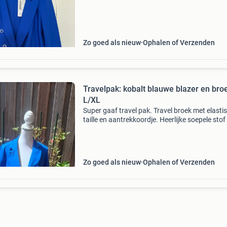
Zo goed als nieuw
Ophalen of Verzenden
Travelpak: kobalt blauwe blazer en bro
L/XL
Super gaaf travel pak. Travel broek met elasti
taille en aantrekkoordje. Heerlijke soepele stof
stretch. De broek is niet geschikt voor langere
dames. Het jasje heeft 2 knopen en geen echt
Zo goed als nieuw
Ophalen of Verzenden