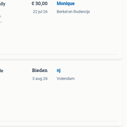
€ 30,00
Monique
lly
22 jul 26
Berkel en Rodenrijs
.
enden
Bieden
nj
le
3 aug 26
Volendam