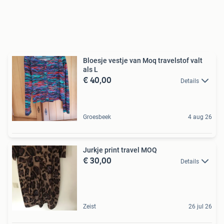
Bloesje vestje van Moq travelstof valt
als L
€ 40,00
Details
Groesbeek
4 aug 26
Jurkje print travel MOQ
€ 30,00
Details
Zeist
26 jul 26