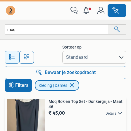
Kleding | Dames
Sorteer op
Alle afstanden…
Bewaar je zoekopdracht
Filters
Kleding | Dames
Moq Rok en Top Set - Donkergrijs - Maat
46
€ 45,00
Details