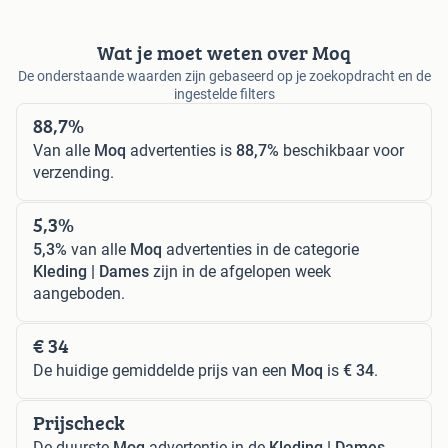
Wat je moet weten over Moq
De onderstaande waarden zijn gebaseerd op je zoekopdracht en de
ingestelde filters
88,7%
Van alle
Moq
advertenties is
88,7%
beschikbaar voor
verzending.
5,3%
5,3%
van alle
Moq
advertenties in de categorie
Kleding | Dames
zijn in de afgelopen week
aangeboden.
€ 34
De huidige gemiddelde prijs van een
Moq
is
€ 34
.
Prijscheck
De duurste
Moq
advertentie in de
Kleding | Dames