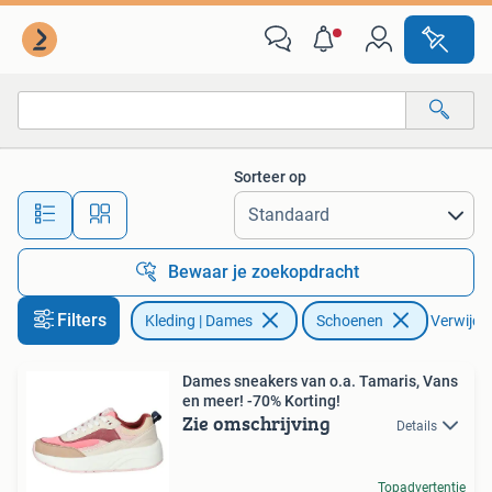
Schoenen
Sorteer op
Alle afstanden…
Bewaar je zoekopdracht
Filters
Kleding | Dames
Schoenen
Verwijder
Dames sneakers van o.a. Tamaris, Vans
en meer! -70% Korting!
Zie omschrijving
Details
Topadvertentie