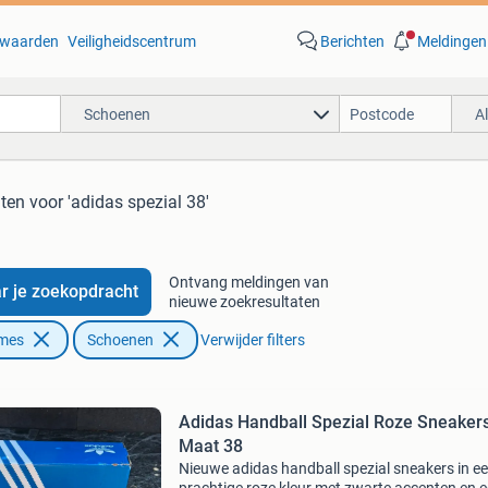
waarden
Veiligheidscentrum
Berichten
Meldingen
Schoenen
A
aten
voor 'adidas spezial 38'
Ontvang meldingen van
r je zoekopdracht
nieuwe zoekresultaten
ames
Schoenen
Verwijder filters
Adidas Handball Spezial Roze Sneakers
Maat 38
Nieuwe adidas handball spezial sneakers in e