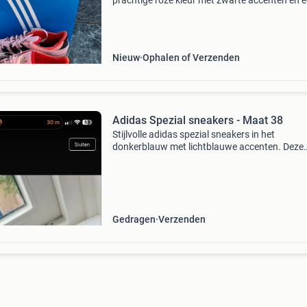
prachtige roze kleur met zwarte accenten en 
gumzool. Deze schoenen zijn maat 38 en kome
de originele doos. Perfect voor een sportieve e
stijlvol
Nieuw
Ophalen of Verzenden
Adidas Spezial sneakers - Maat 38
Stijlvolle adidas spezial sneakers in het
donkerblauw met lichtblauwe accenten. Deze
klassieke sneakers zijn perfect voor dagelijks
gebruik en bieden comfort en een tijdloze look.
zijn 1 keer gedra
Gedragen
Verzenden