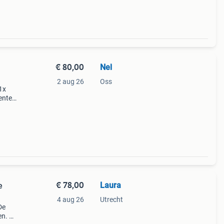
€ 80,00
Nel
2 aug 26
Oss
1x
enten
sign
€ 78,00
Laura
e
4 aug 26
Utrecht
De
en. Ze