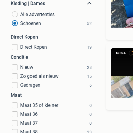
Kleding | Dames
Alle advertenties
Schoenen
52
Direct Kopen
Direct Kopen
19
Conditie
Nieuw
28
Zo goed als nieuw
15
Gedragen
6
Maat
Maat 35 of kleiner
0
Maat 36
0
Maat 37
0
Maat 38
23