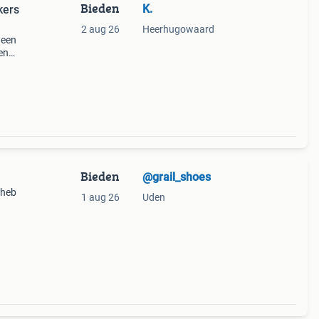
Bieden
K.
kers
2 aug 26
Heerhugowaard
 een
en
n in
 stijl
Bieden
@grail_shoes
 heb
1 aug 26
Uden
baar✅
s,