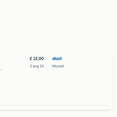
€ 15,00
stuut
5 aug 26
Mussel
 Ze
ronde