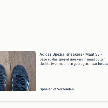
Adidas Spezial sneakers - Maat 38 -
Deze adidas spezial sneakers in maat 38 zijn
slechts twee maanden gedragen, maar helaas
alweer te klein geworden door een groeispurt.
zien er nog goed uit en kunnen zeker nog een 
mee.
Ophalen of Verzenden