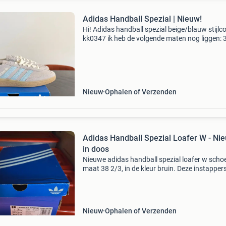
Adidas Handball Spezial | Nieuw!
Hi! Adidas handball spezial beige/blauw stijlc
kk0347 ik heb de volgende maten nog liggen: 
2/3 ophalen/verzenden aankoopbewijs
aantoonbaar✅ bieden kan vanaf €55! Voor
vragen/meer foto’s
Nieuw
Ophalen of Verzenden
Adidas Handball Spezial Loafer W - Ni
in doos
Nieuwe adidas handball spezial loafer w scho
maat 38 2/3, in de kleur bruin. Deze instappers
ongedragen en komen in de originele doos. Pe
voor een casual, stijlvolle look.
Nieuw
Ophalen of Verzenden