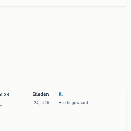
Bieden
K.
at 38
24 jul 26
Heerhugowaard
e
everd
ruik