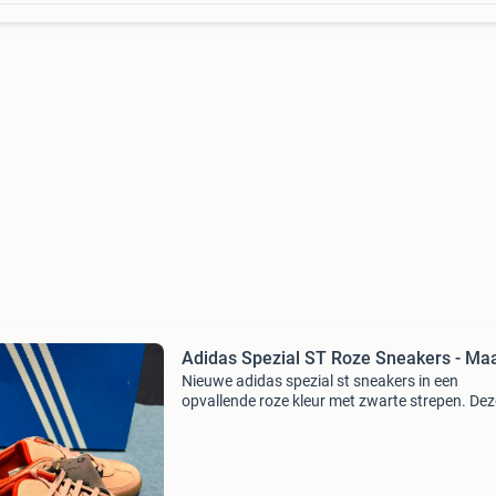
Adidas Spezial ST Roze Sneakers - Ma
Nieuwe adidas spezial st sneakers in een
opvallende roze kleur met zwarte strepen. Dez
stijlvolle sneakers zijn maat 38 en worden gel
in de originele doos. Perfect voor dagelijks geb
of als