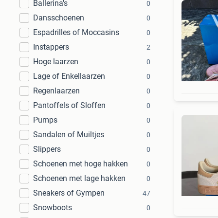
Ballerina's
0
Dansschoenen
0
Espadrilles of Moccasins
0
Instappers
2
Hoge laarzen
0
Lage of Enkellaarzen
0
Regenlaarzen
0
Pantoffels of Sloffen
0
Pumps
0
Sandalen of Muiltjes
0
Slippers
0
Schoenen met hoge hakken
0
Schoenen met lage hakken
0
Sneakers of Gympen
47
Snowboots
0