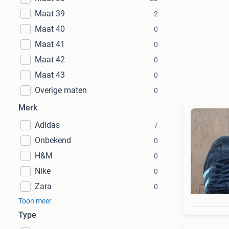
Maat 39
2
Maat 40
0
Maat 41
0
Maat 42
0
Maat 43
0
Overige maten
0
Merk
Adidas
7
Onbekend
0
H&M
0
Nike
0
Zara
0
Toon meer
Type