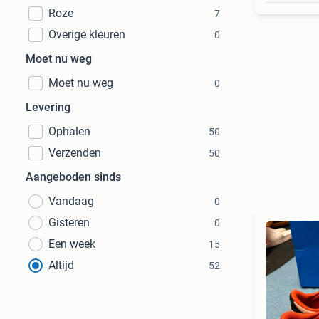
Roze
7
Overige kleuren
0
Moet nu weg
Moet nu weg
0
Levering
Ophalen
50
Verzenden
50
Aangeboden sinds
Vandaag
0
Gisteren
0
Een week
15
Altijd
52