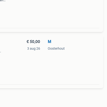
een
n in
n
€ 50,00
M
3 aug 26
Oosterhout
 Ze