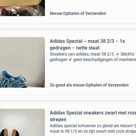
en
Nieuw
Ophalen of Verzenden
Adidas Spezial – maat 38 2/3 – 1x
gedragen – nette staat
Sneakers van adidas, maat 38 2/3. ✔ Slechts 
gedragen ✔ geen beschadigingen of mankem
✔ comfortabel en stijlvol ✔ tijdloos adidas-de
bij interesse stuur gerust een bericht 🙂
Zo goed als nieuw
Ophalen of Verzenden
Adidas Spezial sneakers zwart met roz
strepen
Adidas special schoenen zo gloed als nieuw!! 
maat is 38 1/3 en ze zijn zwart met roze strep