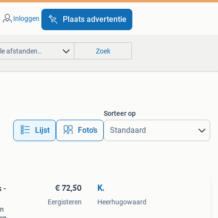
Inloggen
Plaats advertentie
lle afstanden…
Zoek
Sorteer op
Lijst
Foto’s
€ 72,50
K.
 -
Eergisteren
Heerhugowaard
en