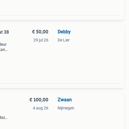
€ 50,00
Debby
at 38
29 jul 26
De Lier
leur
kan
ntal
€ 100,00
Zwaan
4 aug 26
Nijmegen
 deze
n
rtieve