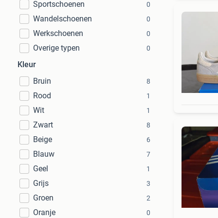
Sportschoenen
0
Wandelschoenen
0
Werkschoenen
0
Overige typen
0
Kleur
Bruin
8
Rood
1
Wit
1
Zwart
8
Beige
6
Blauw
7
Geel
1
Grijs
3
Groen
2
Oranje
0