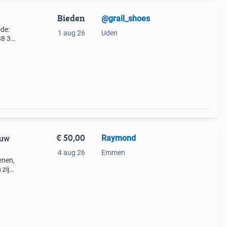
Bieden
@grail_shoes
ode:
1 aug 26
Uden
38 38
€ 50,00
Raymond
euw
4 aug 26
Emmen
enen,
 zijn
rfect