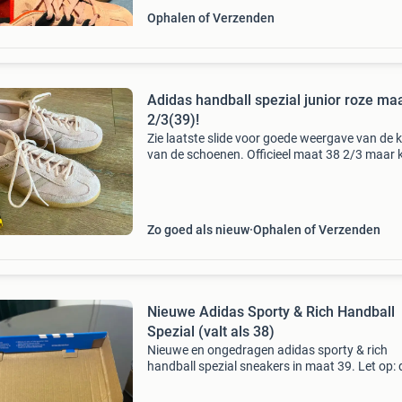
Ophalen of Verzenden
Adidas handball spezial junior roze ma
2/3(39)!
Zie laatste slide voor goede weergave van de k
van de schoenen. Officieel maat 38 2/3 maar 
ook als maat 38.5 Of 39 worden gedragen. Aa
keer gedragen, inclusief speciale “gum” om
gebruikssp
Zo goed als nieuw
Ophalen of Verzenden
Nieuwe Adidas Sporty & Rich Handball
Spezial (valt als 38)
Nieuwe en ongedragen adidas sporty & rich
handball spezial sneakers in maat 39. Let op:
schoenen vallen klein uit, vergelijkbaar met ee
maat 38. Perfect voor liefhebbers van een spo