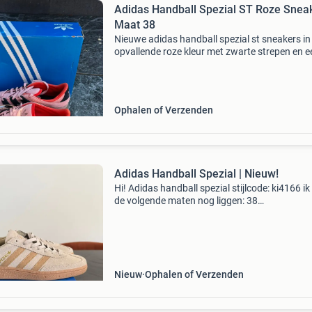
Adidas Handball Spezial ST Roze Snea
Maat 38
Nieuwe adidas handball spezial st sneakers in
opvallende roze kleur met zwarte strepen en e
gumzool. Deze schoenen zijn maat 38 en kome
de originele doos. Perfect voor een sportieve en
Ophalen of Verzenden
Adidas Handball Spezial | Nieuw!
Hi! Adidas handball spezial stijlcode: ki4166 ik
de volgende maten nog liggen: 38
ophalen/verzenden aankoopbewijs aantoon
bieden kan vanaf €60! Voor vragen/meer foto’
stuur gerust een
Nieuw
Ophalen of Verzenden