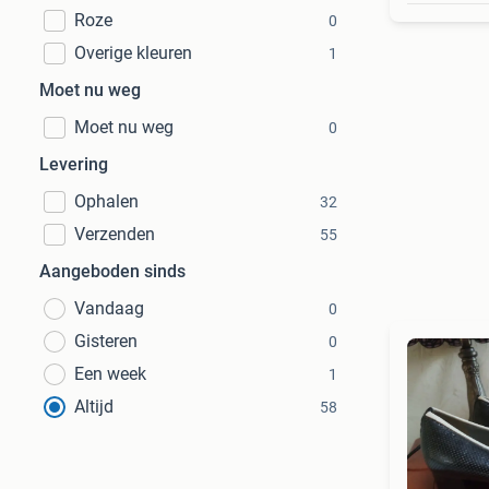
Roze
0
Overige kleuren
1
Moet nu weg
Moet nu weg
0
Levering
Ophalen
32
Verzenden
55
Aangeboden sinds
Vandaag
0
Gisteren
0
Een week
1
Altijd
58