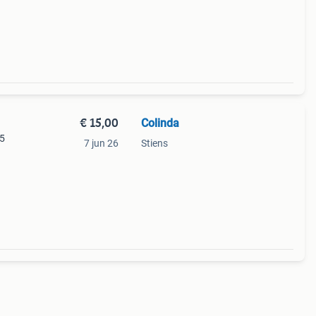
€ 15,00
Colinda
.5
7 jun 26
Stiens