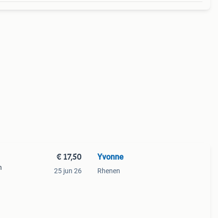
€ 17,50
Yvonne
n
25 jun 26
Rhenen