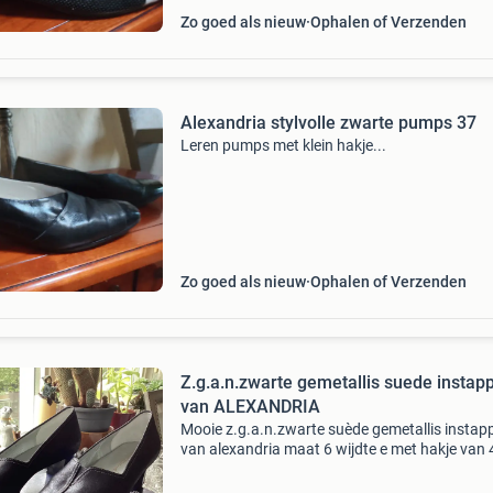
Zo goed als nieuw
Ophalen of Verzenden
Alexandria stylvolle zwarte pumps 37
Leren pumps met klein hakje...
Zo goed als nieuw
Ophalen of Verzenden
Z.g.a.n.zwarte gemetallis suede instap
van ALEXANDRIA
Mooie z.g.a.n.zwarte suède gemetallis instap
van alexandria maat 6 wijdte e met hakje van 
cm nieuwprijs was 160€………. Bij verzending k
voor koper.