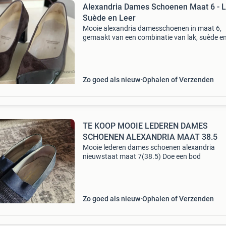
Alexandria Dames Schoenen Maat 6 - L
Suède en Leer
Mooie alexandria damesschoenen in maat 6,
gemaakt van een combinatie van lak, suède en 
De schoenen zijn weinig gedragen en zien er n
prachtig uit. Een stijlvolle toevoeging aan elke
garderobe.
Zo goed als nieuw
Ophalen of Verzenden
TE KOOP MOOIE LEDEREN DAMES
SCHOENEN ALEXANDRIA MAAT 38.5
Mooie lederen dames schoenen alexandria
nieuwstaat maat 7(38.5) Doe een bod
Zo goed als nieuw
Ophalen of Verzenden