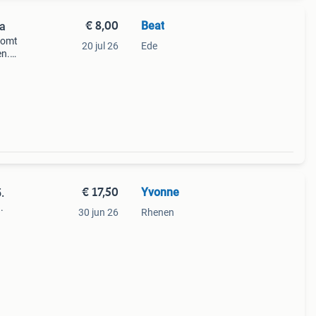
€ 8,00
Beat
ia
komt
20 jul 26
Ede
en.
€ 17,50
Yvonne
.
.
30 jun 26
Rhenen