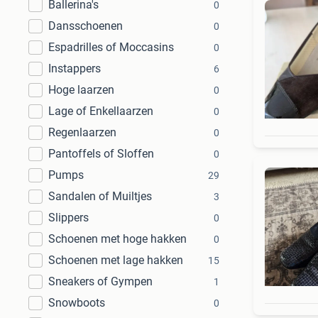
Ballerina's
0
Dansschoenen
0
Espadrilles of Moccasins
0
Instappers
6
Hoge laarzen
0
Lage of Enkellaarzen
0
Regenlaarzen
0
Pantoffels of Sloffen
0
Pumps
29
Sandalen of Muiltjes
3
Slippers
0
Schoenen met hoge hakken
0
Schoenen met lage hakken
15
Sneakers of Gympen
1
Snowboots
0