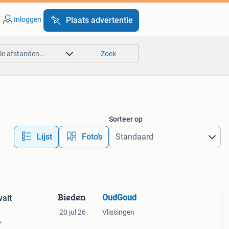
Inloggen
Plaats advertentie
lle afstanden…
Zoek
Sorteer op
Lijst
Foto’s
Bieden
OudGoud
alt
20 jul 26
Vlissingen
,