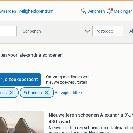
waarden
Veiligheidscentrum
Berichten
Meldingen
Schoenen
A
aten
voor 'alexandria schoenen'
Ontvang meldingen van
r je zoekopdracht
nieuwe zoekresultaten
ames
Schoenen
Verwijder filters
Nieuwe leren schoenen Alexandria 9½-v
43G zwart
Nieuwe echte leren schoenen, merk alexandria