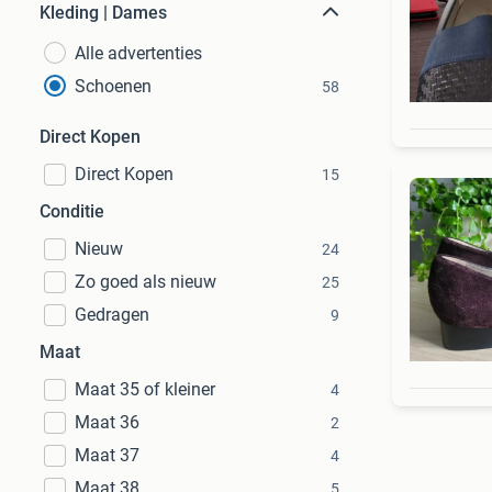
Kleding | Dames
Alle advertenties
Schoenen
58
Direct Kopen
Direct Kopen
15
Conditie
Nieuw
24
Zo goed als nieuw
25
Gedragen
9
Maat
Maat 35 of kleiner
4
Maat 36
2
Maat 37
4
Maat 38
5