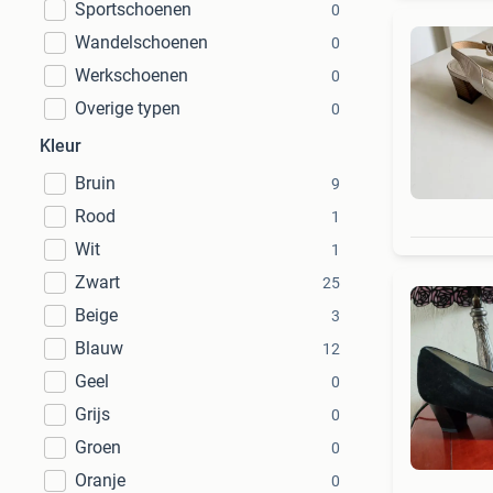
Sportschoenen
0
Wandelschoenen
0
Werkschoenen
0
Overige typen
0
Kleur
Bruin
9
Rood
1
Wit
1
Zwart
25
Beige
3
Blauw
12
Geel
0
Grijs
0
Groen
0
Oranje
0