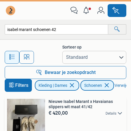
Schoenen
Sorteer op
Alle afstanden…
Bewaar je zoekopdracht
Filters
Kleding | Dames
Schoenen
Verwijder
Nieuwe Isabel Marant x Havaianas
slippers wit maat 41/42
€ 420,00
Details