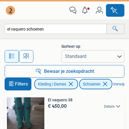
Schoenen
Sorteer op
Alle afstanden…
Bewaar je zoekopdracht
Filters
Kleding | Dames
Schoenen
Verwijder
El vaquero 38
€ 450,00
Details