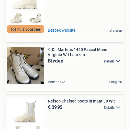
Tot 75% voordeel
Bezoek website
Gisteren
🤍Dr. Martens 1460 Pascal Mono
Virginia Wit Laarzen
Bieden
Details
Vollenhove
1 aug 26
Nelson Chelsea boots in maat 38 Wit
€ 39,95
Details