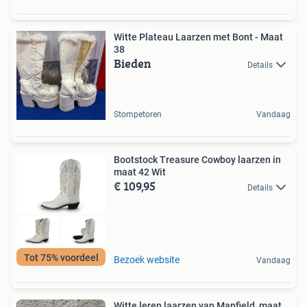
Witte Plateau Laarzen met Bont - Maat
38
Bieden
Details
Stompetoren
Vandaag
Bootstock Treasure Cowboy laarzen in
maat 42 Wit
€ 109,95
Details
Tot 75% voordeel
Bezoek website
Vandaag
Witte leren laarzen van Manfield, maat