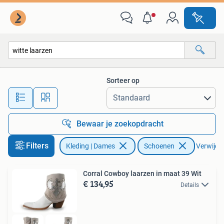
Schoenen
Sorteer op
Alle afstanden…
Bewaar je zoekopdracht
Filters
Kleding | Dames
Schoenen
Verwijder
Corral Cowboy laarzen in maat 39 Wit
€ 134,95
Details