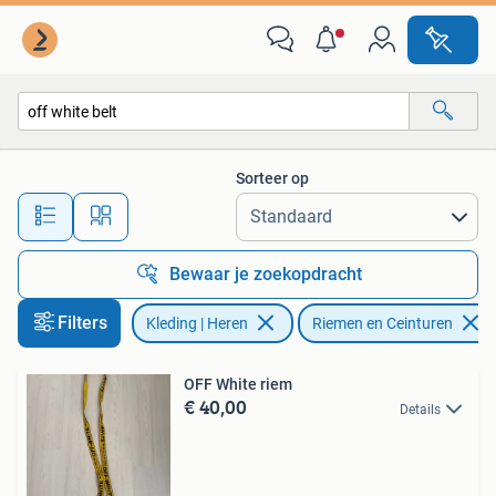
Riemen en Ceinturen
Sorteer op
Alle afstanden…
Bewaar je zoekopdracht
Filters
Kleding | Heren
Riemen en Ceinturen
OFF White riem
€ 40,00
Details