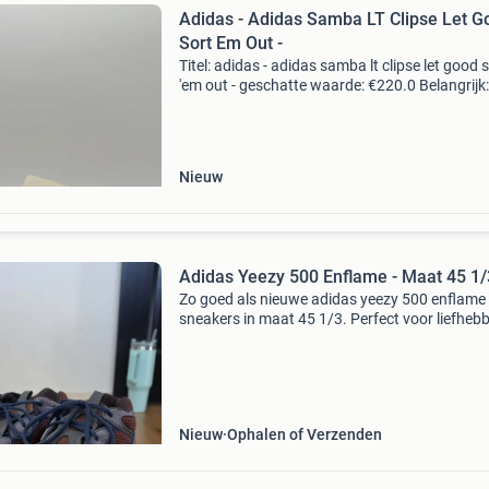
Adidas - Adidas Samba LT Clipse Let G
Sort Em Out -
Titel: adidas - adidas samba lt clipse let good 
'em out - geschatte waarde: €220.0 Belangrijk:
winnende biedingen zijn exclusief 9%
koperbescherming + €3 kavel beschrijving nie
Nieuw
Adidas Yeezy 500 Enflame - Maat 45 1/
Zo goed als nieuwe adidas yeezy 500 enflame
sneakers in maat 45 1/3. Perfect voor liefheb
van exclusieve sneakers. Wordt geleverd in de
originele doos. Met kaartjes en al.
Nieuw
Ophalen of Verzenden