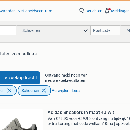
waarden
Veiligheidscentrum
Berichten
Meldingen
Schoenen
A
ltaten
voor 'adidas'
Ontvang meldingen van
r je zoekopdracht
nieuwe zoekresultaten
ren
Schoenen
Verwijder filters
Adidas Sneakers in maat 40 Wit
Van €79,95 voor €39,95| ontvang nu tijdelijk 
extra korting met code welkom10ma | op zoek
topkwaliteit schoenen voor een fractie van de