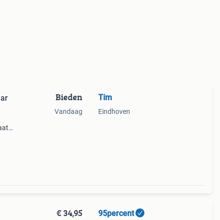
Bieden
Tim
lar
Vandaag
Eindhoven
aat
(us
€ 34,95
95percent