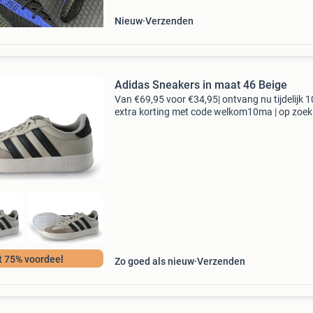
Nieuw
Verzenden
Adidas Sneakers in maat 46 Beige
Van €69,95 voor €34,95| ontvang nu tijdelijk 
extra korting met code welkom10ma | op zoek
topkwaliteit schoenen voor een fractie van de
nieuwprijs? Bij 95percent vind je refurbished
t 75% voordeel
Zo goed als nieuw
Verzenden