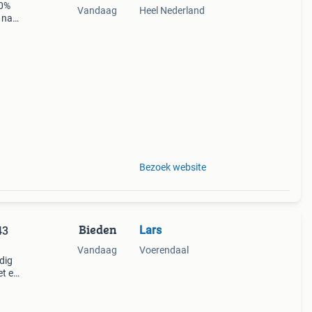
10%
Vandaag
Heel Nederland
 naar
Bezoek website
Bieden
Lars
43
Vandaag
Voerendaal
dig
et en
e