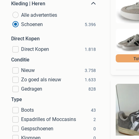
Kleding | Heren
Alle advertenties
Schoenen
5.396
Direct Kopen
Direct Kopen
1.818
To
Conditie
Nieuw
3.758
Zo goed als nieuw
1.633
Gedragen
828
Type
Boots
43
Espadrilles of Moccasins
2
Gespschoenen
0
Klompen
0