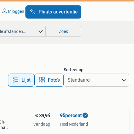
Inloggen
Plaats advertentie
lle afstanden…
Zoek
Sorteer op
Lijst
Foto’s
€ 39,95
95percent
10%
Vandaag
Heel Nederland
 naar