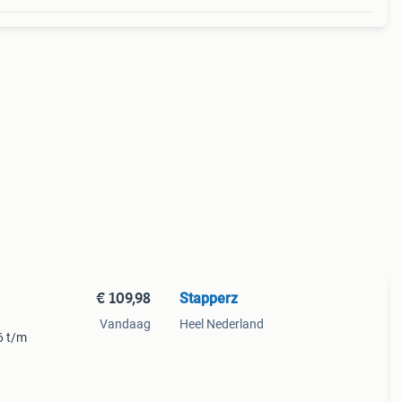
€ 109,98
Stapperz
Vandaag
Heel Nederland
6 t/m
je
n kle