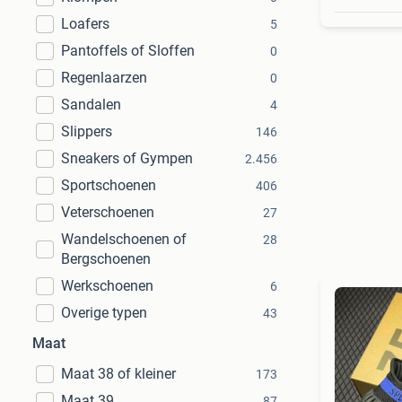
Loafers
5
Pantoffels of Sloffen
0
Regenlaarzen
0
Sandalen
4
Slippers
146
Sneakers of Gympen
2.456
Sportschoenen
406
Veterschoenen
27
Wandelschoenen of
28
Bergschoenen
Werkschoenen
6
Overige typen
43
Maat
Maat 38 of kleiner
173
Maat 39
87