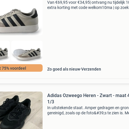
Van €69,95 voor €34,95| ontvang nu tijdelijk 
extra korting met code welkom10ma | op zoek
topkwaliteit schoenen voor een fractie van de
nieuwprijs? Bij 95percent vind je refurbished
t 75% voordeel
Zo goed als nieuw
Verzenden
Adidas Ozweego Heren - Zwart - maat 
1/3
In uitstekende staat. Amper gedragen en gron
gereinigd, zoals op de foto&#39;s te zien is. M
zonder flits foto&#39;s. Zowel ophalen als
verzenden is mogelijk. Bij vragen stuur gerust 