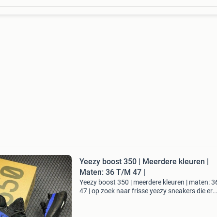
Yeezy boost 350 | Meerdere kleuren |
Maten: 36 T/M 47 |
Yeezy boost 350 | meerdere kleuren | maten: 3
47 | op zoek naar frisse yeezy sneakers die er
perfect uitzien en nooit gedragen zijn? Dan zit 
hier goed. Wij bieden een breed assortiment aa