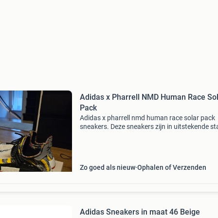
Adidas x Pharrell NMD Human Race So
Pack
Adidas x pharrell nmd human race solar pack
sneakers. Deze sneakers zijn in uitstekende st
en komen met de originele doos. Maat 45 1/3 
11).
Zo goed als nieuw
Ophalen of Verzenden
Adidas Sneakers in maat 46 Beige