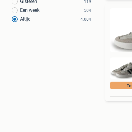
Gisteren
119
Een week
504
Altijd
4.004
To