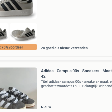
nieuwprijs? Bij 95percent vind je refurbished
t 75% voordeel
Zo goed als nieuw
Verzenden
Adidas - Campus 00s - Sneakers - Maat
42
Titel: adidas - campus 00s - sneakers - maat: 
geschatte waarde: €150.0 Belangrijk: winnen
biedingen zijn exclusief 9% koperbescherming
kavel beschrijving adidas campus 00s grey
Nieuw