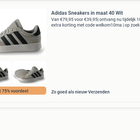
Adidas Sneakers in maat 40 Wit
Van €79,95 voor €39,95| ontvang nu tijdelijk 
extra korting met code welkom10ma | op zoek
topkwaliteit schoenen voor een fractie van de
nieuwprijs? Bij 95percent vind je refurbished
t 75% voordeel
Zo goed als nieuw
Verzenden