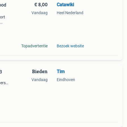
€ 8,00
Catawiki
ood
Vandaag
Heel Nederland
sort
uw au
Topadvertentie
Bezoek website
Bieden
Tim
3
Vandaag
Eindhoven
bers