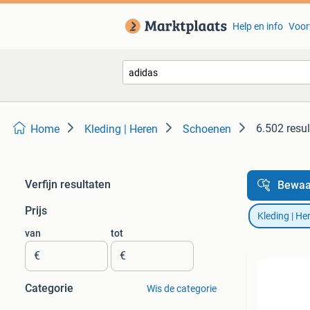
Help en info
Voor
6.502 resu
Home
Kleding | Heren
Schoenen
Verfijn resultaten
Bewaa
Prijs
Kleding | He
van
tot
€
€
Categorie
Wis de categorie