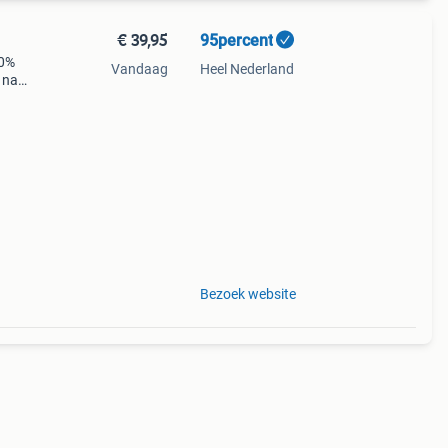
€ 39,95
95percent
10%
Vandaag
Heel Nederland
 naar
Bezoek website