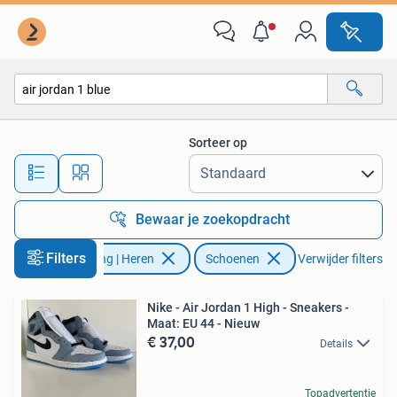
Schoenen
Sorteer op
Alle afstanden…
Bewaar je zoekopdracht
Filters
Kleding | Heren
Schoenen
Verwijder filters
Nike - Air Jordan 1 High - Sneakers -
Maat: EU 44 - Nieuw
€ 37,00
Details
Topadvertentie