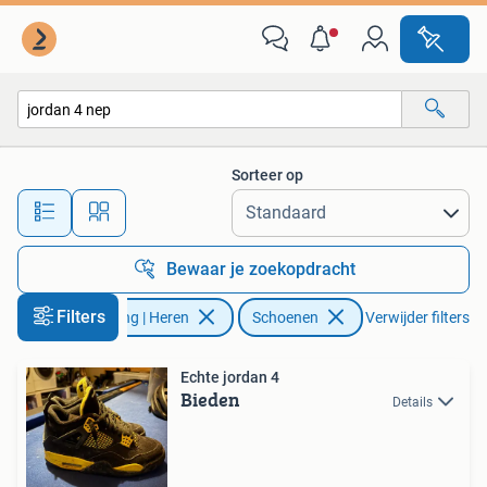
Schoenen
Sorteer op
Alle afstanden…
Bewaar je zoekopdracht
Filters
Kleding | Heren
Schoenen
Verwijder filters
Echte jordan 4
Bieden
Details