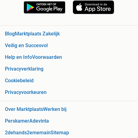
Blog
Marktplaats Zakelijk
Veilig en Succesvol
Help en Info
Voorwaarden
Privacyverklaring
Cookiebeleid
Privacyvoorkeuren
Over Marktplaats
Werken bij
Perskamer
Adevinta
2dehands
2ememain
Sitemap