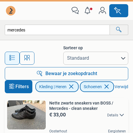
Schoenen
Sorteer op
Alle afstanden…
Bewaar je zoekopdracht
Filters
Kleding | Heren
Schoenen
Verwijder 
Nette zwarte sneakers van BOSS /
Mercedes - clean sneaker
€ 33,00
Details
Oosterhout
Eergisteren