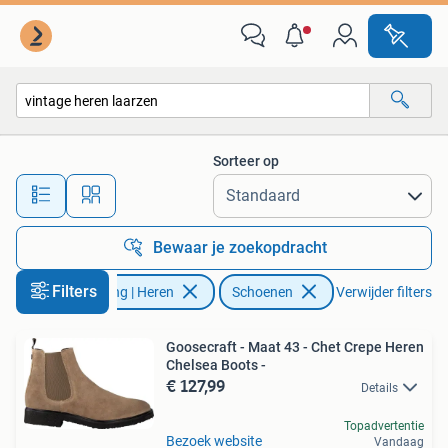
Schoenen
Sorteer op
Alle afstanden…
Bewaar je zoekopdracht
Filters
Kleding | Heren
Schoenen
Verwijder filters
Goosecraft - Maat 43 - Chet Crepe Heren
Chelsea Boots -
€ 127,99
Details
Topadvertentie
Bezoek website
Vandaag