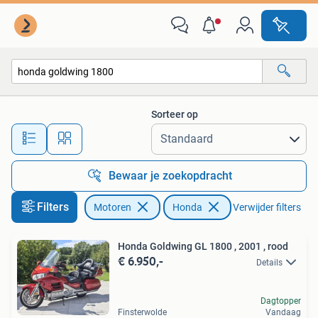
Motoren | Honda
Sorteer op
Alle afstanden…
Bewaar je zoekopdracht
Filters
Motoren
Honda
Verwijder filters
Honda Goldwing GL 1800 , 2001 , rood
€ 6.950,-
Details
Dagtopper
Finsterwolde
Vandaag