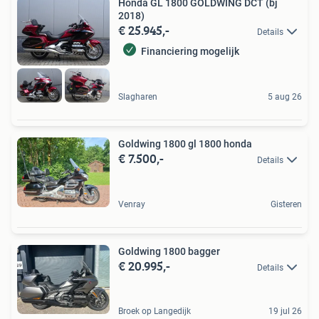
Honda GL 1800 GOLDWING DCT (bj
2018)
€ 25.945,-
Details
Financiering mogelijk
Slagharen
5 aug 26
Goldwing 1800 gl 1800 honda
€ 7.500,-
Details
Venray
Gisteren
Goldwing 1800 bagger
€ 20.995,-
Details
Broek op Langedijk
19 jul 26