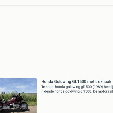
Honda Goldwing GL1500 met trekhaak
Te koop: honda goldwing gl1500 (1989) heerli
rijdende honda goldwing gl1500. De motor rijd
schakelt en remt zoals het hoort. Alles wat ero
werkt naar behoren! De motor wordt verkocht
inclusie