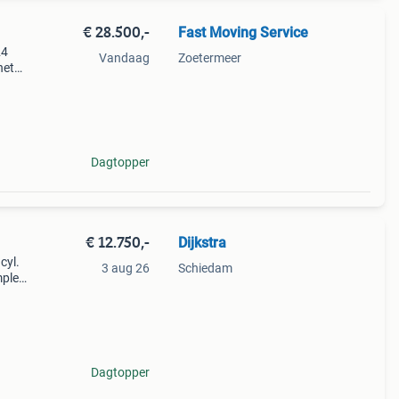
€ 28.500,-
Fast Moving Service
24
Vandaag
Zoetermeer
net
der
en de
Dagtopper
€ 12.750,-
Dijkstra
cyl.
3 aug 26
Schiedam
mpleet
Dagtopper