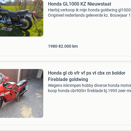
Honda GL1000 KZ Nieuwstaat
Hierbij verkoop ik mijn honda goldwing gl1000
Origineel nederlands geleverde kz. Bouwjaar 
Een van de allerlaatste gl1000. Ik ben de twee
eigenaar. Originele papieren kentekenbewijs e
oude
1980
82.000
km
Honda gl cb vfr vf ps vt cbx cn boldor
Fireblade goldwing
Wegens inkrimpen hobby diverse honda motor
koop honda cbr900rr fireblade bj 1995 zeer m
motor loopt deze zie je niet veel meer vraagpri
2999 gl 1000 bj 1976 vorige jaar nog gelopen 2
110