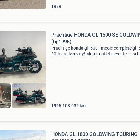
1989
Prachtige HONDA GL 1500 SE GOLDWI
(bj 1995)
Prachtige honda gl1500 - mooie complete gl1
20th anniversary! Motor outlet deventer – sc
prijzen, geen poespas onze naam zegt het al: b
motor outlet koop je motoren tegen échte
1995
108.032
km
HONDA GL 1800 GOLDWING TOURING