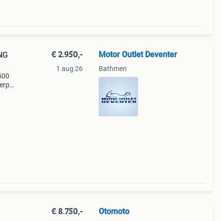
€ 2.950,-
Motor Outlet Deventer
NG
1 aug 26
Bathmen
500
herpe
ij
€ 8.750,-
Otomoto