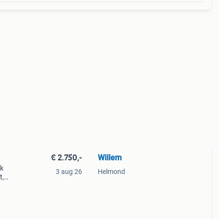
€ 2.750,-
Willem
jk
3 aug 26
Helmond
t,
p zit