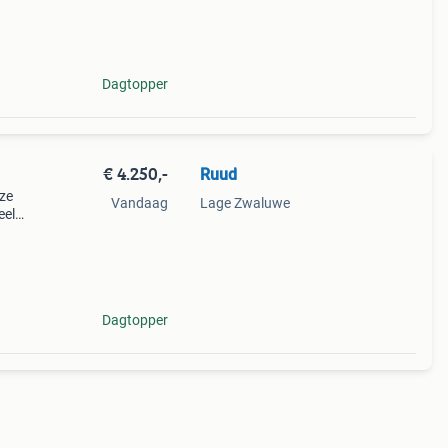
Dagtopper
€ 4.250,-
Ruud
eze
Vandaag
Lage Zwaluwe
eel
aar
tor
Dagtopper