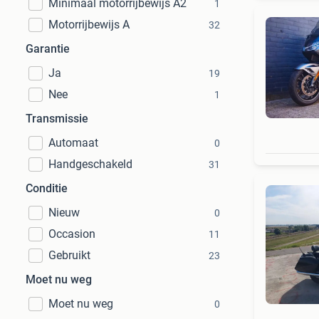
Minimaal motorrijbewijs A2
1
Motorrijbewijs A
32
Garantie
Ja
19
Nee
1
Transmissie
Automaat
0
Handgeschakeld
31
Conditie
Nieuw
0
Occasion
11
Gebruikt
23
Moet nu weg
Moet nu weg
0