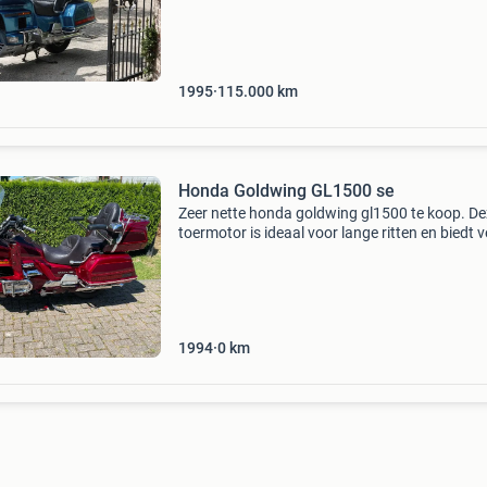
1995
115.000
km
Honda Goldwing GL1500 se
Zeer nette honda goldwing gl1500 te koop. D
toermotor is ideaal voor lange ritten en biedt v
comfort. De motor is goed onderhouden en kl
voor vele kilometers rijplezier. Een perfecte mo
vo
1994
0
km