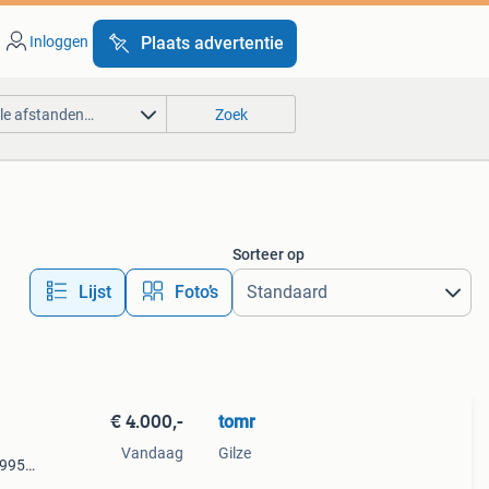
Inloggen
Plaats advertentie
lle afstanden…
Zoek
Sorteer op
Lijst
Foto’s
€ 4.000,-
tomr
Vandaag
Gilze
1995.