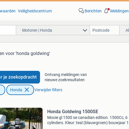
waarden
Veiligheidscentrum
Berichten
Meldingen
Motoren | Honda
A
ten
voor 'honda goldwing'
Ontvang meldingen van
r je zoekopdracht
nieuwe zoekresultaten
Honda
Verwijder filters
Honda Goldwing 1500SE
Mooie gl 1500 se canadian edition. 1500Cc, 6
cylinders. Kleur: teal (blauwgroen) bouwjaar 
115.000 Km veel accessoires en loopt mooi.