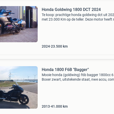
Honda Goldwing 1800 DCT 2024
Te koop: prachtige honda goldwing dct uit 20
met 23.000 Km op de teller. Deze motor heeft 
een grote onderhoudsbeurt gehad, waarbij on
andere een nieuwe achterband is gemonteerd 
kleppen
2024
23.500
km
Honda 1800 F6B "Bagger"
Mooie honda (goldwing) f6b bagger 1800cc 6 
Boxer zwart, uitstekende staat, nwe accu, co
met boekjes etc. Garage gestald, 41000 km
2013
41.000
km