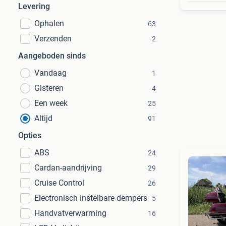
Levering
Ophalen
63
Verzenden
2
Aangeboden sinds
Vandaag
1
Gisteren
4
Een week
25
Altijd
91
Opties
ABS
24
Cardan-aandrijving
29
Cruise Control
26
Electronisch instelbare dempers
5
Handvatverwarming
16