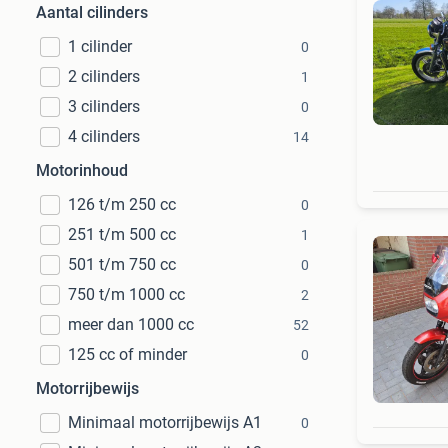
Aantal cilinders
1 cilinder
0
2 cilinders
1
3 cilinders
0
4 cilinders
14
Motorinhoud
126 t/m 250 cc
0
251 t/m 500 cc
1
501 t/m 750 cc
0
750 t/m 1000 cc
2
meer dan 1000 cc
52
125 cc of minder
0
Motorrijbewijs
Minimaal motorrijbewijs A1
0