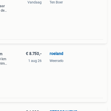
Vandaag
Ten Boer
jaar
r deze
extra
n
€ 8.750,-
roeland
km
0 km
1 aug 26
Weerselo
rima
a 6-
ng