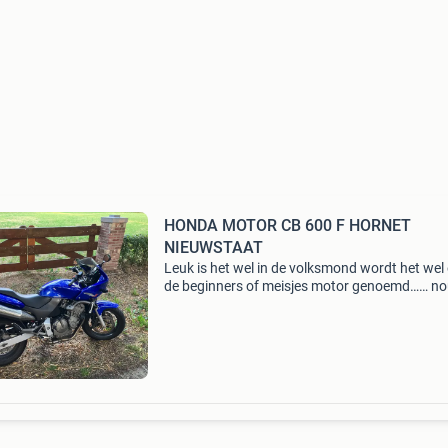
HONDA MOTOR CB 600 F HORNET
NIEUWSTAAT
Leuk is het wel in de volksmond wordt het wel
de beginners of meisjes motor genoemd…… no
eigenlijk klopt het volkomen toen mijn vrouw i
2003 nog een meisje was zijn we samen jaren
vakanti