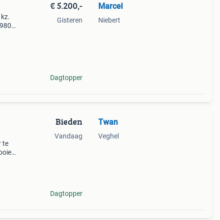
€ 5.200,-
Marcel
 kz.
Gisteren
Niebert
1980.
de
n
Dagtopper
Bieden
Twan
Vandaag
Veghel
 te
ooie
js
 x gl
Dagtopper