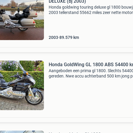
DELUXE (bj 2003)
Honda goldwing touring deluxe gl 1800 bouw
2003 tellerstand 55662 miles zeer nette moto
motor wordt afgeleverd met een beurt ( geen 
kosten ) inruil en financiering mogeliijk. Altijd i
2003
89.579
km
Honda GoldWing GL 1800 ABS 54400 
Aangeboden een prima gl 1800. Slechts 5440
gereden. Nwe accu achterband 500 km jong p
voorband olie en oliefilter nieuw originele hond
cd wisselaar cruise control achteruit versnelli
hand