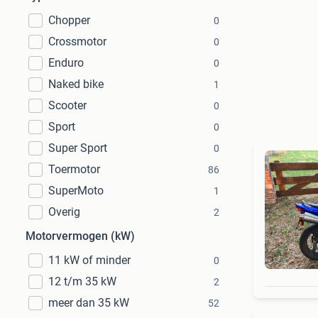
Chopper
0
Crossmotor
0
Enduro
0
Naked bike
1
Scooter
0
Sport
0
Super Sport
0
Toermotor
86
SuperMoto
1
Overig
2
Motorvermogen (kW)
11 kW of minder
0
12 t/m 35 kW
2
meer dan 35 kW
52