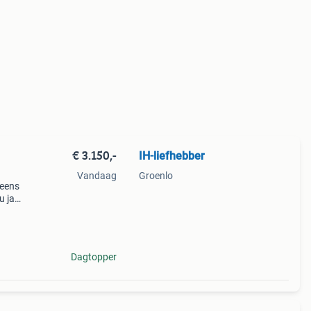
€ 3.150,-
IH-liefhebber
Vandaag
Groenlo
 eens
u ja
n
 op
Dagtopper