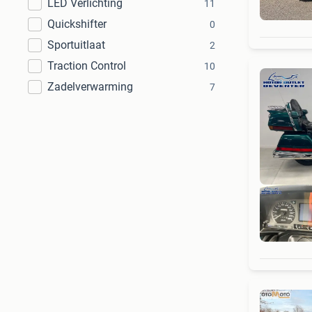
LED Verlichting
11
Quickshifter
0
Sportuitlaat
2
Traction Control
10
Zadelverwarming
7