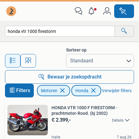
Motoren | Honda
Sorteer op
Alle afstanden…
Bewaar je zoekopdracht
Filters
Motoren
Honda
Verwijder filters
HONDA VTR 1000 F FIRESTORM -
prachtmotor-Rood. (bj 2002)
€ 2.399,-
Details
Halle
7 aug 26