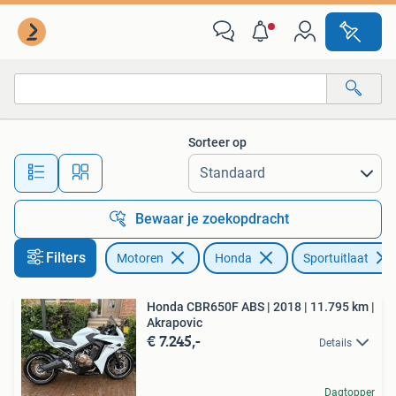
Motoren | Honda
Sorteer op
Alle afstanden…
Bewaar je zoekopdracht
Filters
Motoren
Honda
Sportuitlaat
Honda CBR650F ABS | 2018 | 11.795 km |
Akrapovic
€ 7.245,-
Details
Dagtopper