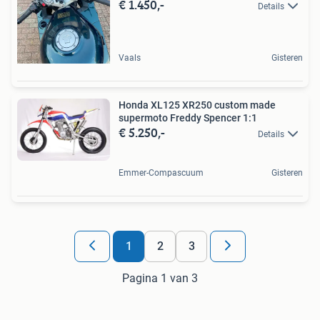
€ 1.450,-
Details
Vaals
Gisteren
Honda XL125 XR250 custom made
supermoto Freddy Spencer 1:1
€ 5.250,-
Details
Emmer-Compascuum
Gisteren
1
2
3
Pagina 1 van 3