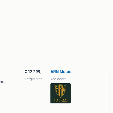
€ 12.299,-
ARN Motors
Eergisteren
Apeldoorn
rn
aast