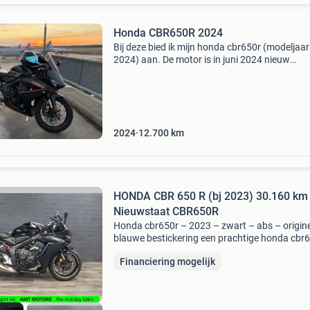
Honda CBR650R 2024
Bij deze bied ik mijn honda cbr650r (modeljaar
2024) aan. De motor is in juni 2024 nieuw
aangeschaft en is sindsdien met grote zorg
behandeld. Nergens op bezuinigd. Zo is de
standaard vering volledig
2024
12.700
km
HONDA CBR 650 R (bj 2023) 30.160 km
Nieuwstaat CBR650R
Honda cbr650r – 2023 – zwart – abs – origin
blauwe bestickering een prachtige honda cbr
uit 2023 in de stijlvolle zwarte uitvoering met
Financiering mogelijk
originele blauwe honda-striping.