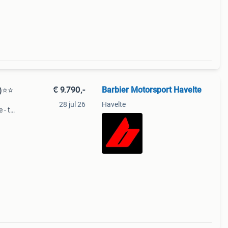
€ 9.790,-
Barbier Motorsport Havelte
)⭐️⭐
28 jul 26
Havelte
 - tft
orte