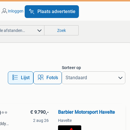
Inloggen
Plaats advertentie
lle afstanden…
Zoek
Sorteer op
Lijst
Foto’s
€ 9.790,-
Barbier Motorsport Havelte
)⭐️⭐
2 aug 26
Havelte
uddy