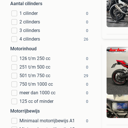
Aantal cilinders
1 cilinder
0
2 cilinders
0
3 cilinders
0
4 cilinders
26
Motorinhoud
126 t/m 250 cc
0
251 t/m 500 cc
0
501 t/m 750 cc
29
750 t/m 1000 cc
0
meer dan 1000 cc
0
125 cc of minder
0
Motorrijbewijs
Minimaal motorrijbewijs A1
0