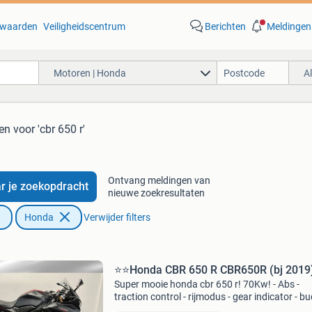
waarden
Veiligheidscentrum
Berichten
Meldingen
Motoren | Honda
A
ten
voor 'cbr 650 r'
Ontvang meldingen van
r je zoekopdracht
nieuwe zoekresultaten
Honda
Verwijder filters
⭐️⭐Honda CBR 650 R CBR650R (bj 2019
Super mooie honda cbr 650 r! 70Kw! - Abs -
traction control - rijmodus - gear indicator - b
zitje - eventueel met ajka uitlaat - eventueel