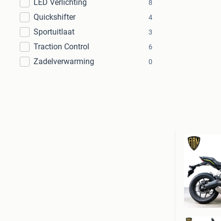
LED Verlichting
8
Quickshifter
4
Sportuitlaat
3
Traction Control
6
Zadelverwarming
0