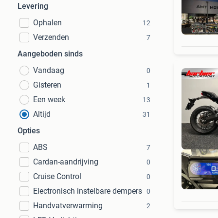
Levering
Ophalen
12
Verzenden
7
Aangeboden sinds
Vandaag
0
Gisteren
1
Een week
13
Altijd
31
Opties
ABS
7
Cardan-aandrijving
0
Cruise Control
0
Electronisch instelbare dempers
0
Handvatverwarming
2