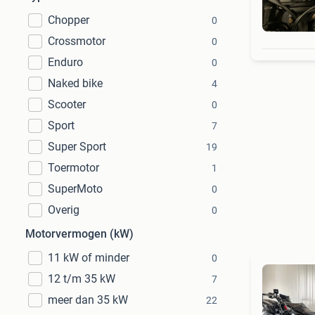
Chopper
0
Crossmotor
0
Enduro
0
Naked bike
4
Scooter
0
Sport
7
Super Sport
19
Toermotor
1
SuperMoto
0
Overig
0
Motorvermogen (kW)
11 kW of minder
0
12 t/m 35 kW
7
meer dan 35 kW
22