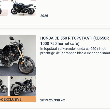
2026
HONDA CB 650 R TOPSTAAT! (CB650R
1000 750 hornet cafe)
In topstaat verkerende honda cb 650 r in de
prachtige kleur graphite black! De honda staa
momenteel op vol vermogen maar is ook op 
voor de a2 rijder leverbaar tegen een meerprijs
honda is vo
DK EXCLUSIVE
2019
25.398
km