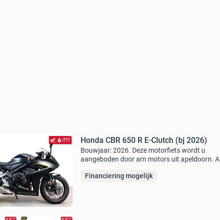
Honda CBR 650 R E-Clutch (bj 2026)
Bouwjaar: 2026. Deze motorfiets wordt u
aangeboden door arn motors uit apeldoorn. A
heeft altijd topoccasions op voorraad. Daarn
Financiering mogelijk
zijn wij dealer van kawasaki en honda
motorfietsen. De afleverkos