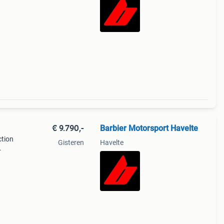
port
€ 9.790,-
Barbier Motorsport Havelte
ction
Gisteren
Havelte
terug