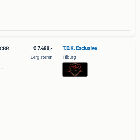
€ 7.488,-
T.D.K. Exclusive
 CBR
Eergisteren
Tilburg
t
35kw
. De