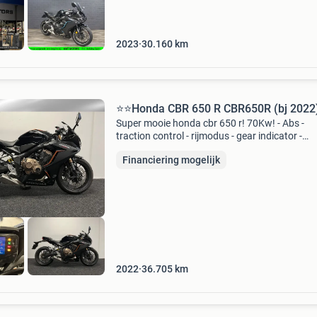
2023
30.160
km
⭐️⭐Honda CBR 650 R CBR650R (bj 2022
Super mooie honda cbr 650 r! 70Kw! - Abs -
traction control - rijmodus - gear indicator -
verstelbare hevels - eventueel terugvoeren naa
Financiering mogelijk
35kw/a2 bij barbier motorsport vindt u altijd d
juiste motor
2022
36.705
km