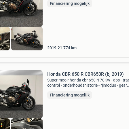
Financiering mogelijk
terugvoeren naar 35kw/a2 bij barbier motors
vindt u a
2019
21.774
km
️Honda CBR 650 R CBR650R (bj 2019)️
Super mooir honda cbr 650 r! 70Kw - abs - tra
control - onderhoudshistorie - rijmodus - gear
indicator - verstelbare hevels - korte
Financiering mogelijk
kentekenplaathouder - buddy zitje - eventueel 
voeren naar