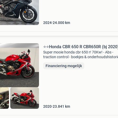
2024
24.000
km
⭐️⭐Honda CBR 650 R CBR650R (bj 2020
Super mooie honda cbr 650 r! 70Kw! - Abs -
traction control - boekjes & onderhoudshistorie
scherm - gear indicator - verstelbare hevels - k
Financiering mogelijk
kentekenplaathouder - extra buddy zitje - valp
2020
23.841
km