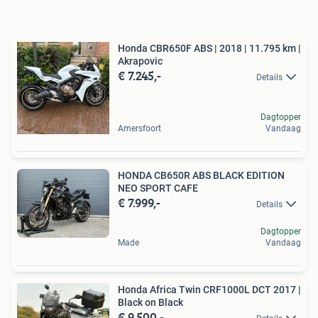
Honda CBR650F ABS | 2018 | 11.795 km |
Akrapovic
€ 7.245,-
Details
Dagtopper
Amersfoort
Vandaag
HONDA CB650R ABS BLACK EDITION
NEO SPORT CAFE
€ 7.999,-
Details
Dagtopper
Made
Vandaag
Honda Africa Twin CRF1000L DCT 2017 |
Black on Black
€ 9.500,-