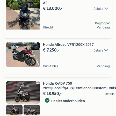
A2
€ 13.000,-
Details
Dagtopper
Utrecht
Vandaag
Honda Allroad VFR1200X 2017
€ 7.250,-
Details
Oud-Alblas
Vandaag
Honda X-ADV 750
2025|Facelift|ABS|Termignoni|Custom|Cruis
€ 18.950,-
Details
Dealer onderhouden