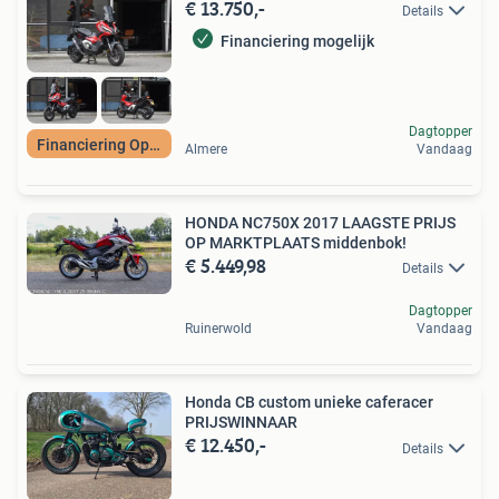
€ 13.750,-
Details
Financiering mogelijk
Dagtopper
Financiering Optie
Almere
Vandaag
HONDA NC750X 2017 LAAGSTE PRIJS
OP MARKTPLAATS middenbok!
€ 5.449,98
Details
Dagtopper
Ruinerwold
Vandaag
Honda CB custom unieke caferacer
PRIJSWINNAAR
€ 12.450,-
Details