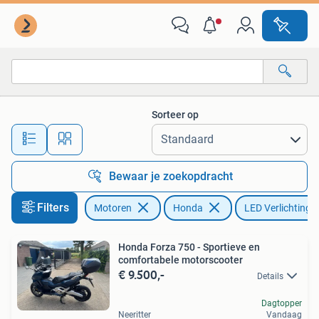
Motoren | Honda
Sorteer op
Alle afstanden…
Bewaar je zoekopdracht
Filters
Motoren
Honda
LED Verlichting
Honda Forza 750 - Sportieve en
comfortabele motorscooter
€ 9.500,-
Details
Dagtopper
Neeritter
Vandaag