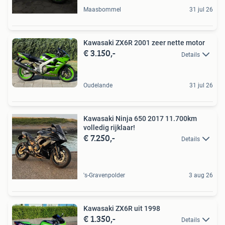
Maasbommel
31 jul 26
Kawasaki ZX6R 2001 zeer nette motor
€ 3.150,-
Details
Oudelande
31 jul 26
Kawasaki Ninja 650 2017 11.700km
volledig rijklaar!
€ 7.250,-
Details
's-Gravenpolder
3 aug 26
Kawasaki ZX6R uit 1998
€ 1.350,-
Details