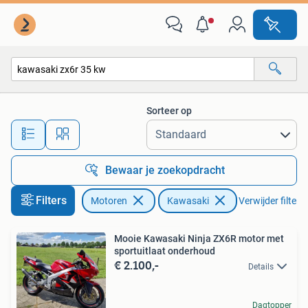
Motoren | Kawasaki
Sorteer op
Alle afstanden…
Bewaar je zoekopdracht
Filters
Motoren
Kawasaki
Verwijder filters
Mooie Kawasaki Ninja ZX6R motor met
sportuitlaat onderhoud
€ 2.100,-
Details
Dagtopper