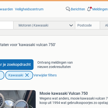
waarden
Veiligheidscentrum
Berichten
Meldingen
Motoren | Kawasaki
A
ltaten
voor 'kawasaki vulcan 750'
Ontvang meldingen van
r je zoekopdracht
nieuwe zoekresultaten
Kawasaki
Verwijder filters
Mooie kawasaki Vulcan 750
Wegens wat anders, mooie kawasaki vulcan 7
koop uit 1994 wat gebruiksspoorjes zo opsta
en rijden. Rijdt en schakeld goed. Grote beurt