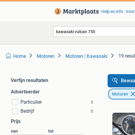
Help en info
Voor
19 resu
Home
Motoren
Motoren | Kawasaki
Verfijn resultaten
Bewaa
Adverteerder
Motoren
Particulier
5
Bedrijf
0
Prijs
van
tot