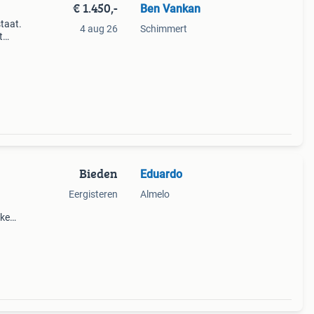
€ 1.450,-
Ben Vankan
staat.
4 aug 26
Schimmert
t
Bieden
Eduardo
Eergisteren
Almelo
eke
. De