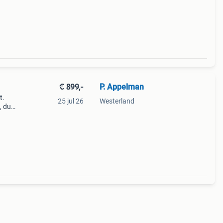
€ 899,-
P. Appelman
t.
25 jul 26
Westerland
, dus
000+