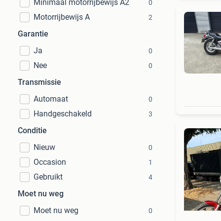
Minimaal motorrijbewijs A2
0
Motorrijbewijs A
2
Garantie
Ja
0
Nee
0
Transmissie
Automaat
0
Handgeschakeld
3
Conditie
Nieuw
0
Occasion
1
Gebruikt
4
Moet nu weg
Moet nu weg
0