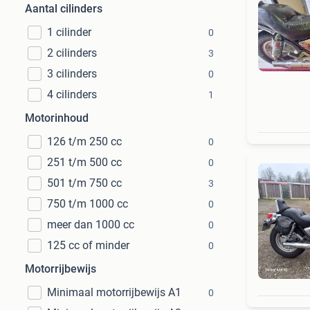
Aantal cilinders
1 cilinder
0
2 cilinders
3
3 cilinders
0
4 cilinders
1
Motorinhoud
126 t/m 250 cc
0
251 t/m 500 cc
0
501 t/m 750 cc
3
750 t/m 1000 cc
0
meer dan 1000 cc
0
125 cc of minder
0
Motorrijbewijs
Minimaal motorrijbewijs A1
0