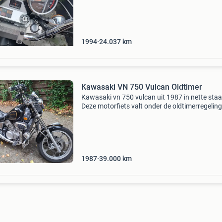
op 23643 km nieuwe voorband en accu
gemonteerd. Car
1994
24.037
km
Kawasaki VN 750 Vulcan Oldtimer
Kawasaki vn 750 vulcan uit 1987 in nette staa
Deze motorfiets valt onder de oldtimerregeling
lage wegenbelasting en gunstige
verzekeringskosten. De kilometerstand is 24.
Miles. De motor is
1987
39.000
km