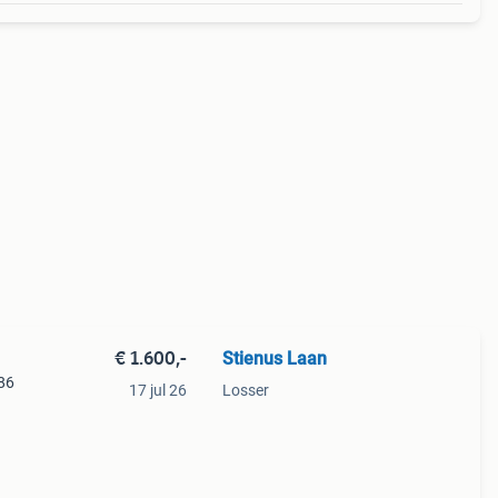
€ 1.600,-
Stienus Laan
986
17 jul 26
Losser