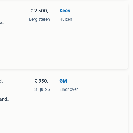
€ 2.500,-
Kees
Eergisteren
Huizen
e
voor
€ 950,-
GM
d,
31 jul 26
Eindhoven
tand
). De
ar