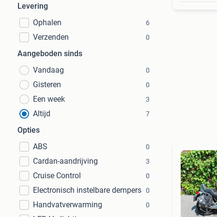
Levering
Ophalen
6
Verzenden
0
Aangeboden sinds
Vandaag
0
Gisteren
0
Een week
3
Altijd
7
Opties
ABS
0
Cardan-aandrijving
3
Cruise Control
0
Electronisch instelbare dempers
0
Handvatverwarming
0