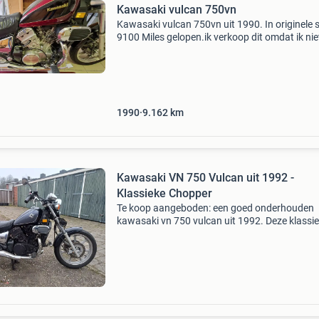
Kawasaki vulcan 750vn
Kawasaki vulcan 750vn uit 1990. In originele 
9100 Miles gelopen.ik verkoop dit omdat ik nie
meer kan rijden.
1990
9.162
km
Kawasaki VN 750 Vulcan uit 1992 -
Klassieke Chopper
Te koop aangeboden: een goed onderhouden
kawasaki vn 750 vulcan uit 1992. Deze klassi
chopper is perfect voor liefhebbers van een
comfortabele rijervaring en een tijdloos design
motor verkeert