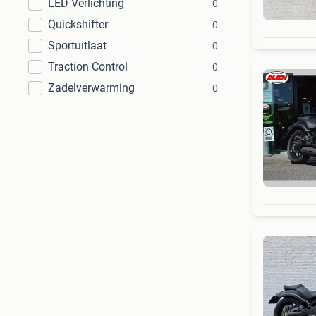
LED Verlichting
0
Quickshifter
0
Sportuitlaat
0
Traction Control
0
Zadelverwarming
0