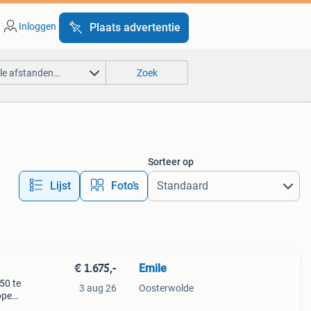
Inloggen
Plaats advertentie
lle afstanden…
Zoek
Sorteer op
Lijst
Foto’s
€ 1.675,-
Emile
50 te
3 aug 26
Oosterwolde
ppen
 gehad