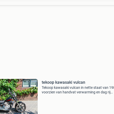
tekoop kawasaki vulcan
Tekoop kawasaki vulcan in nette staat van 1
voorzien van handvat verwarming en dag rij
verlichting km stand is in mph