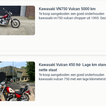
Kawasaki VN750 Vulcan 5000 km
Te koop aangeboden: een goed onderhouden
kawasaki vn750 vulcan chopper uit 1995. Dez
motorfiets, met kenteken mt-95-ky, is een
betrouwbare en comfortabele cruiser, perfect 
lange ritten of ontspa
Kawasaki Vulcan 450 ltd- Lage km stan
nette staat
Te koop aangeboden: een goed onderhouden
kawasaki vulcan 750 met een lage kilometers
van slechts 11.900 Miles (ongeveer 19.151 Km
motor verkeert in nette staat en alles werkt na
behoren. Ee