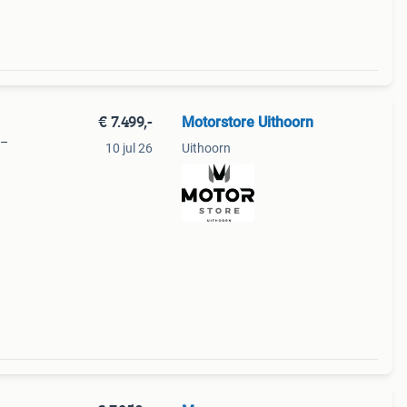
€ 7.499,-
Motorstore Uithoorn
 –
10 jul 26
Uithoorn
019,