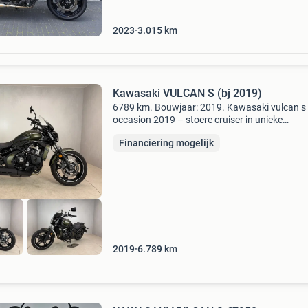
2023
3.015
km
Kawasaki VULCAN S (bj 2019)
6789 km. Bouwjaar: 2019. Kawasaki vulcan s
occasion 2019 – stoere cruiser in unieke
kleurstelling kawasaki vulcan s occasion uit 2
Financiering mogelijk
uitgevoerd in de stoere en unieke kleurstelling
matte covert gr
2019
6.789
km