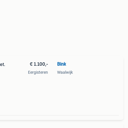
€ 1.100,-
Bink
et.
Eergisteren
Waalwijk
e
t in