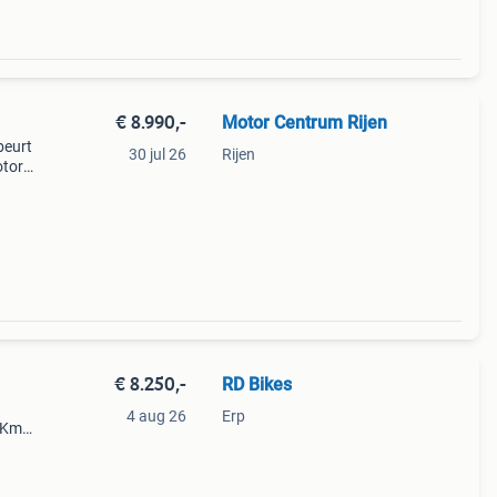
€ 8.990,-
Motor Centrum Rijen
beurt
30 jul 26
Rijen
otor
s op!
 j
€ 8.250,-
RD Bikes
4 aug 26
Erp
0 Km
 en