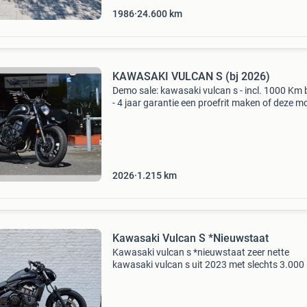
1986
24.600
km
KAWASAKI VULCAN S (bj 2026)
Demo sale: kawasaki vulcan s - incl. 1000 Km 
- 4 jaar garantie een proefrit maken of deze m
bezichtigen? Neem dan gerust contact met on
Onze verkopers jack, guido, roel en cees helpen
2026
1.215
km
Kawasaki Vulcan S *Nieuwstaat
Kawasaki vulcan s *nieuwstaat ​zeer nette
kawasaki vulcan s uit 2023 met slechts 3.00
op de teller. Afkomstig van de eerste eigenaar
volledig onderhouden. Uitgerust met bar-end
mirrors, r&g