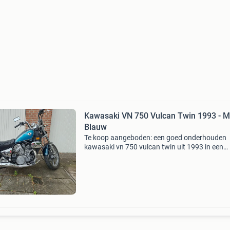
Kawasaki VN 750 Vulcan Twin 1993 - M
Blauw
Te koop aangeboden: een goed onderhouden
kawasaki vn 750 vulcan twin uit 1993 in een
prachtige metallic blauwe kleur. Deze klassiek
chopper is een genot om op te rijden en verkeer
goede staat voo