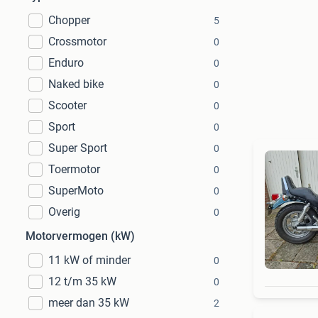
Chopper
5
Crossmotor
0
Enduro
0
Naked bike
0
Scooter
0
Sport
0
Super Sport
0
Toermotor
0
SuperMoto
0
Overig
0
Motorvermogen (kW)
11 kW of minder
0
12 t/m 35 kW
0
meer dan 35 kW
2