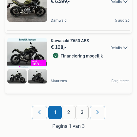
€ 6.399,-
Details
Damwâld
5 aug 26
Kawasaki Z650 ABS
€ 108,-
Details
Financiering mogelijk
Maarssen
Eergisteren
1
2
3
Pagina 1 van 3