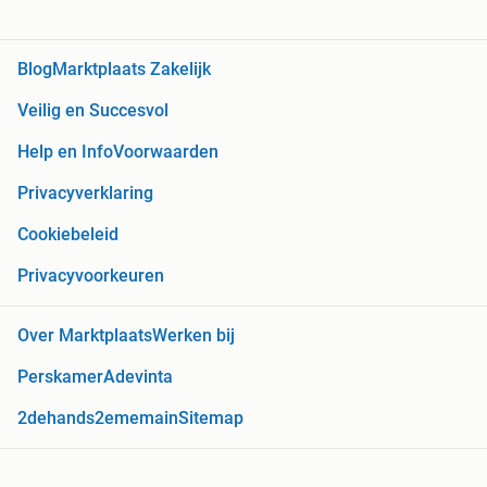
Blog
Marktplaats Zakelijk
Veilig en Succesvol
Help en Info
Voorwaarden
Privacyverklaring
Cookiebeleid
Privacyvoorkeuren
Over Marktplaats
Werken bij
Perskamer
Adevinta
2dehands
2ememain
Sitemap