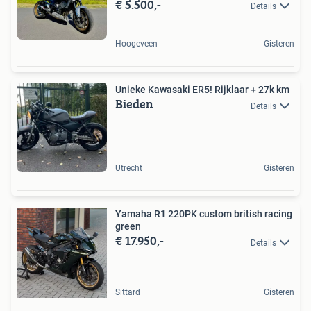
€ 5.500,-
Details
Hoogeveen
Gisteren
Unieke Kawasaki ER5! Rijklaar + 27k km
Bieden
Details
Utrecht
Gisteren
Yamaha R1 220PK custom british racing
green
€ 17.950,-
Details
Sittard
Gisteren