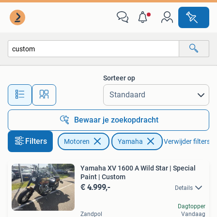
Motoren | Yamaha
Sorteer op
Alle afstanden…
Bewaar je zoekopdracht
Filters
Motoren
Yamaha
Verwijder filters
Yamaha XV 1600 A Wild Star | Special
Paint | Custom
€ 4.999,-
Details
Dagtopper
Zandpol
Vandaag