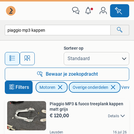
Onderdelen | Overige
Sorteer op
Alle afstanden…
Bewaar je zoekopdracht
Filters
Motoren
Overige onderdelen
Verwijd
Piaggio MP3 & fuoco treeplank kappen
matt grijs
€ 120,00
Details
Leusden
16 jul 26