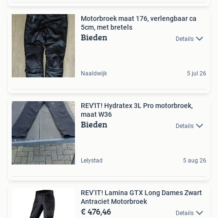
Motorbroek maat 176, verlengbaar ca
5cm, met bretels
Bieden
Details
Naaldwijk
5 jul 26
REV'IT! Hydratex 3L Pro motorbroek,
maat W36
Bieden
Details
Lelystad
5 aug 26
REV’IT! Lamina GTX Long Dames Zwart
Antraciet Motorbroek
€ 476,46
Details