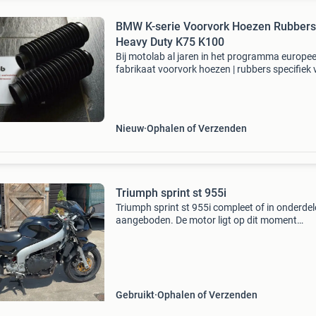
BMW K-serie Voorvork Hoezen Rubbers
Heavy Duty K75 K100
Bij motolab al jaren in het programma europe
fabrikaat voorvork hoezen | rubbers specifiek 
de bmw k-serie k75, k100 k1100 past ook 1:1 
r100r r80r & gs met 41 mm vorkpoten door de 
Nieuw
Ophalen of Verzenden
Triumph sprint st 955i
Triumph sprint st 955i compleet of in onderde
aangeboden. De motor ligt op dit moment
gedeeltelijk uit elkaar denk daarbij aan: de ka
gedemonteerd, teller/cockpit verwijderd,
knipperlichten ged
Gebruikt
Ophalen of Verzenden