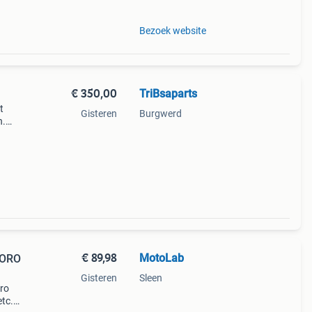
Bezoek website
€ 350,00
TriBsaparts
t
Gisteren
Burgwerd
n.
€ 89,98
MotoLab
 ORO
Gisteren
Sleen
oro
etc.