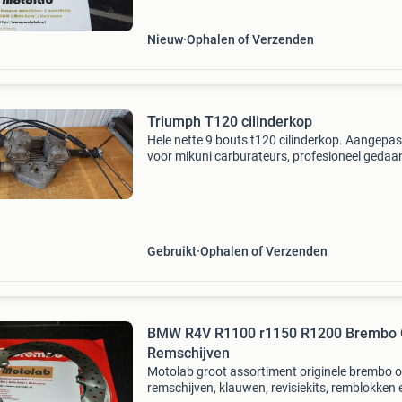
Nieuw
Ophalen of Verzenden
Triumph T120 cilinderkop
Hele nette 9 bouts t120 cilinderkop. Aangepas
voor mikuni carburateurs, profesioneel gedaa
Met twee goede mikuni carburateurs en
rockerboxen. Uitlaatpoort en rockerbox
schroefdraad in goede staat,
Gebruikt
Ophalen of Verzenden
BMW R4V R1100 r1150 R1200 Brembo
Remschijven
Motolab groot assortiment originele brembo 
remschijven, klauwen, revisiekits, remblokken 