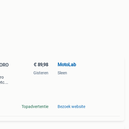
€ 89,98
MotoLab
 ORO
Gisteren
Sleen
oro
etc.
rijs,
Topadvertentie
Bezoek website