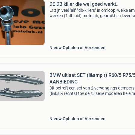
DE DB killer die wel goed werkt..
Er zijn veel "ali" "db-killers" in omloop, welke a
werken (1 db oid) motolab, gebruikt en levert a
jaar een db-killer voor klassiekers welke wel ex
dempt.. Het is nameli
Nieuw
Ophalen of Verzenden
BMW uitlaat SET (l&amp;r) R60/5 R75/
AANBIEDING
Dit betreft een set van 2 vervangings dempers
(links & rechts) tbv de /5 serie modellen hele 
kwaliteit vervangt bmw oem 18121232920
18121232921 dit is de chromen uitvoering me
exact dezelfd
Nieuw
Ophalen of Verzenden