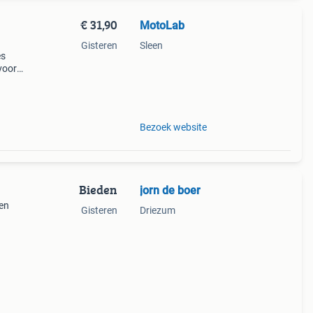
€ 31,90
MotoLab
Gisteren
Sleen
es
voor
op de
extr
Bezoek website
Bieden
jorn de boer
len
Gisteren
Driezum
ppen