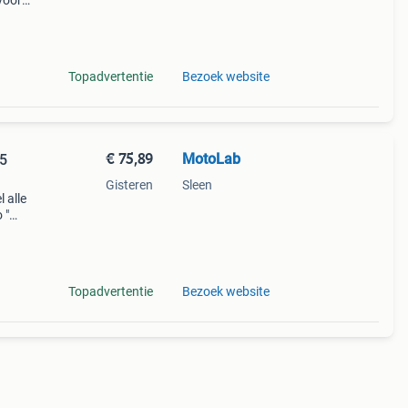
voor
op de
extr
Topadvertentie
Bezoek website
€ 75,89
MotoLab
Gisteren
Sleen
 alle
 "
or je
Topadvertentie
Bezoek website