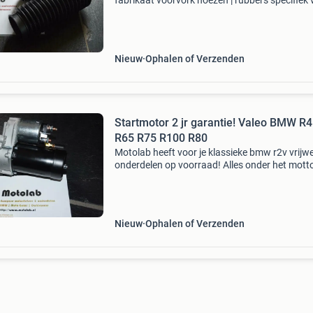
fabrikaat voorvork hoezen | rubbers specifiek 
de bmw k-serie k75, k100 k1100 past ook 1:1 
r100r r80r & gs met 41 mm vorkpoten door de 
Nieuw
Ophalen of Verzenden
Startmotor 2 jr garantie! Valeo BMW R45
R65 R75 R100 R80
Motolab heeft voor je klassieke bmw r2v vrijwel
onderdelen op voorraad! Alles onder het motto
voor iedereen leuk " ook de electrische delen vo
bmw r2v zijn we goed en compleet in
Nieuw
Ophalen of Verzenden