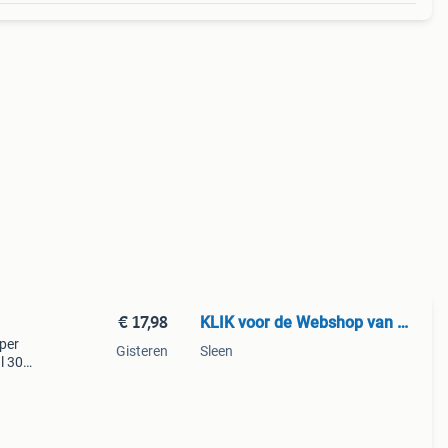
€ 17,98
KLIK voor de Webshop van Motolab
mper
Gisteren
Sleen
l 30
tra