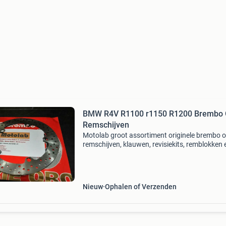
BMW R4V R1100 r1150 R1200 Brembo
Remschijven
Motolab groot assortiment originele brembo 
remschijven, klauwen, revisiekits, remblokken 
Tegen de best mogelijke prijzen. Prijs: is vanafp
er zijn zoveel verschillende modellen, kijk in
Nieuw
Ophalen of Verzenden