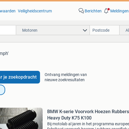
waarden
Veiligheidscentrum
Berichten
Meldingen
Motoren
A
umph'
Ontvang meldingen van
r je zoekopdracht
nieuwe zoekresultaten
BMW K-serie Voorvork Hoezen Rubbers
Heavy Duty K75 K100
Bij motolab al jaren in het programma europe