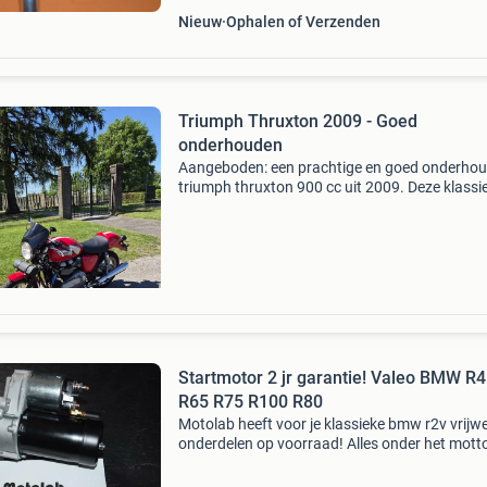
Nieuw
Ophalen of Verzenden
Triumph Thruxton 2009 - Goed
onderhouden
Aangeboden: een prachtige en goed onderho
triumph thruxton 900 cc uit 2009. Deze klassi
caféracer is perfect voor liefhebbers van stijl e
prestaties. De motor is altijd zorgvuldig
onderhouden
Startmotor 2 jr garantie! Valeo BMW R45
R65 R75 R100 R80
Motolab heeft voor je klassieke bmw r2v vrijwel
onderdelen op voorraad! Alles onder het motto
voor iedereen leuk " ook de electrische delen vo
bmw r2v zijn we goed en compleet in