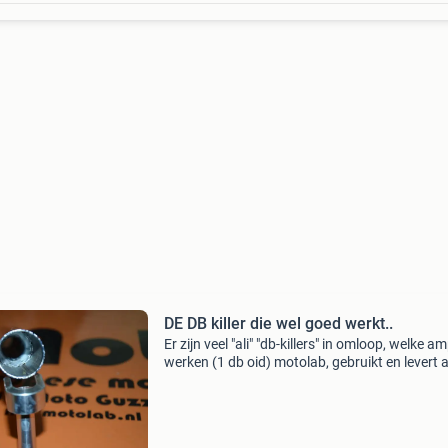
DE DB killer die wel goed werkt..
Er zijn veel "ali" "db-killers" in omloop, welke a
werken (1 db oid) motolab, gebruikt en levert a
jaar een db-killer voor klassiekers welke wel ex
dempt.. Het is nameli