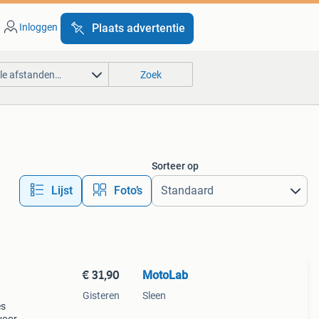
Inloggen
Plaats advertentie
lle afstanden…
Zoek
Sorteer op
Lijst
Foto’s
€ 31,90
MotoLab
Gisteren
Sleen
es