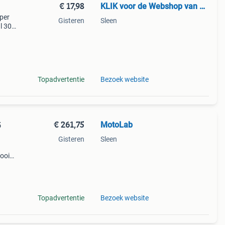
€ 17,98
KLIK voor de Webshop van Motolab
mper
Gisteren
Sleen
l 30
tra
Topadvertentie
Bezoek website
€ 261,75
MotoLab
5
Gisteren
Sleen
mooie
t
Topadvertentie
Bezoek website