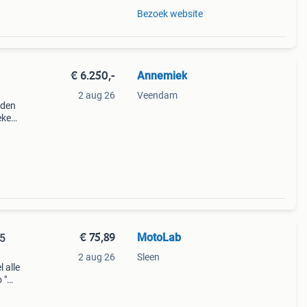
Bezoek website
€ 6.250,-
Annemiek
2 aug 26
Veendam
uden
eke
n
€ 75,89
MotoLab
2 aug 26
Sleen
 alle
 "
or je