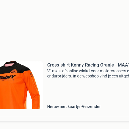
Cross-shirt Kenny Racing Oranje - MAA
V1mx is dé online winkel voor motorcrossers 
endurorijders. In de webshop vind je een uitge
assortiment aan crosskleding, onderdelen voo
crossmotoren en accessoires. V1mx is een offi
deal
Nieuw met kaartje
Verzenden