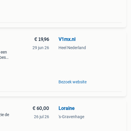
€ 19,96
V1mx.nl
29 jun 26
Heel Nederland
 een
beste
r
Bezoek website
€ 60,00
Loraine
ie de
26 jul 26
's-Gravenhage