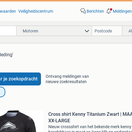
waarden
Veiligheidscentrum
Berichten
Meldingen
Motoren
A
leding'
Ontvang meldingen van
r je zoekopdracht
nieuwe zoekresultaten
Cross shirt Kenny Titanium Zwart | MA
XX-LARGE
Nieuw crossshirt van het bekende merk kenny