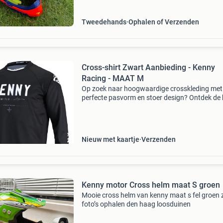
Tweedehands
Ophalen of Verzenden
Cross-shirt Zwart Aanbieding - Kenny
Racing - MAAT M
Op zoek naar hoogwaardige crosskleding met
perfecte pasvorm en stoer design? Ontdek de 
kenny crosskleding bij v1mx. Als officiële deale
bieden we scherpe prijzen en snelle levering.
Duurzaa
Nieuw met kaartje
Verzenden
Kenny motor Cross helm maat S groen
Mooie cross helm van kenny maat s fel groen z
foto’s ophalen den haag loosduinen