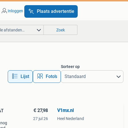
Inloggen
Plaats advertentie
lle afstanden…
Zoek
Sorteer op
Lijst
Foto’s
€ 27,98
V1mx.nl
AT
27 jul 26
Heel Nederland
 nog