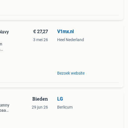
€ 27,27
V1mx.nl
 Navy
3 mei 26
Heel Nederland
en
m
en
Bezoek website
Bieden
LG
kenny
29 jun 26
Berlicum
 paar
en