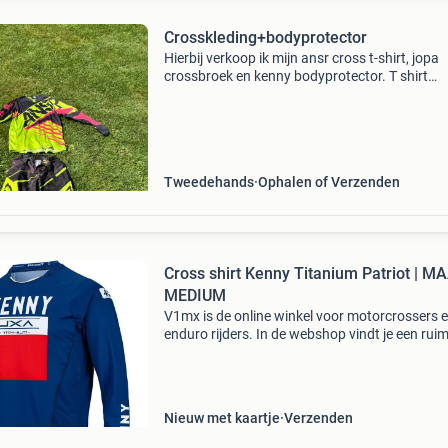
Crosskleding+bodyprotector
Hierbij verkoop ik mijn ansr cross t-shirt, jopa
crossbroek en kenny bodyprotector. T shirt
maat~xs broek maat~ 28 bodyprotector maat
Tweedehands
Ophalen of Verzenden
Cross shirt Kenny Titanium Patriot | M
MEDIUM
V1mx is de online winkel voor motorcrossers 
enduro rijders. In de webshop vindt je een rui
aanbod crosskleding, crossmotor onderdelen 
accessoires. V1mx is officieel dealer van top
merken als al
Nieuw met kaartje
Verzenden