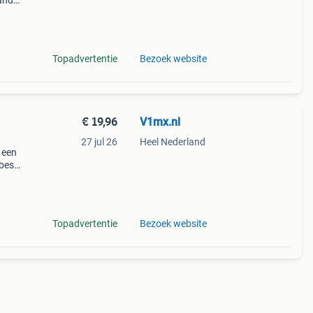
aande
Topadvertentie
Bezoek website
€ 19,96
V1mx.nl
27 jul 26
Heel Nederland
 een
beste
r
Topadvertentie
Bezoek website