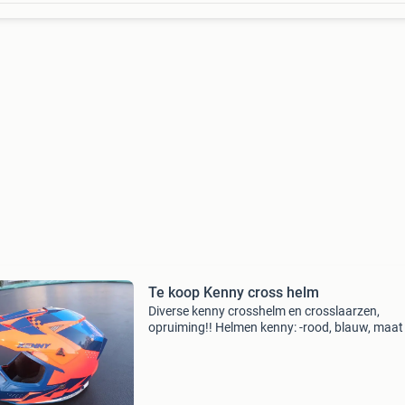
Te koop Kenny cross helm
Diverse kenny crosshelm en crosslaarzen,
opruiming!! Helmen kenny: -rood, blauw, maat 
nieuwe helmklep a € 55,- of doe een goed bod 
ben vlot. Zoek: cross, crosslaarzen, crosshelm
bmx, of