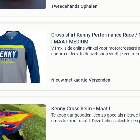
Tweedehands
Ophalen
Cross shirt Kenny Performance Race /
| MAAT MEDIUM
V1mx is de online winkel voor motorcrossers 
enduro rijders. In de webshop vindt je een rui
aanbod crosskleding, crossmotor onderdelen 
accessoires. V1mx is officieel dealer van top
merken als al
Nieuw met kaartje
Verzenden
Kenny Cross helm - Maat L
Te koop aangeboden: een zo goed als nieuwe 
cross helm in maat l. Deze helm is slechts een
keer gebruikt en verkeert in uitstekende staat.
Binnenvoering is uitneembaar en kan gewass
worden