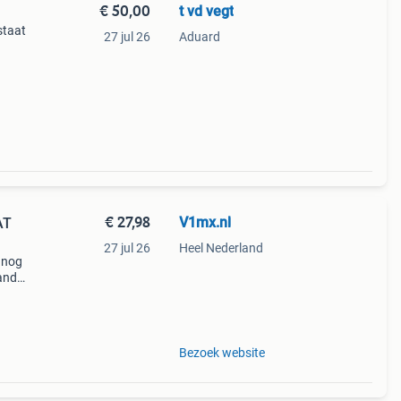
€ 50,00
t vd vegt
staat
27 jul 26
Aduard
€ 27,98
V1mx.nl
AT
27 jul 26
Heel Nederland
 nog
aande
Bezoek website