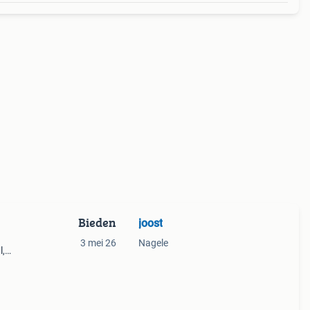
Bieden
joost
3 mei 26
Nagele
l,
en ik
,