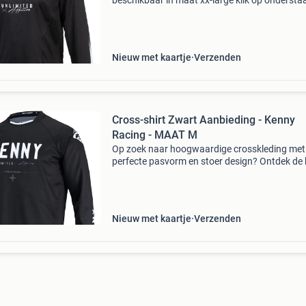
beschikbaar in maat xx-large klik op onderst
link om het product te bestellen.
Nieuw met kaartje
Verzenden
Cross-shirt Zwart Aanbieding - Kenny
Racing - MAAT M
Op zoek naar hoogwaardige crosskleding met
perfecte pasvorm en stoer design? Ontdek de 
kenny crosskleding bij v1mx. Als officiële deale
bieden we scherpe prijzen en snelle levering.
Duurzaa
Nieuw met kaartje
Verzenden