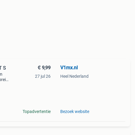
€ 9,99
V1mx.nl
T S
en
27 jul 26
Heel Nederland
breid
r
ciële
Topadvertentie
Bezoek website