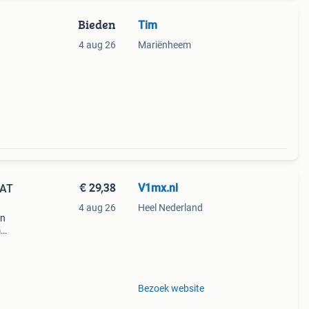
Bieden
Tim
4 aug 26
Mariënheem
~ l
€ 29,38
V1mx.nl
AAT
4 aug 26
Heel Nederland
en
m
en
Bezoek website