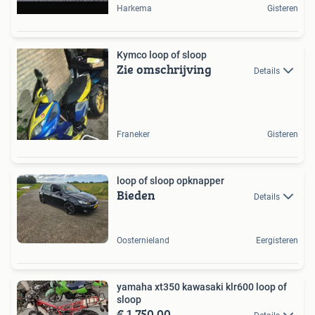
Harkema
Gisteren
Kymco loop of sloop
Zie omschrijving
Details
Franeker
Gisteren
loop of sloop opknapper
Bieden
Details
Oosternieland
Eergisteren
yamaha xt350 kawasaki klr600 loop of
sloop
€ 1.750,00