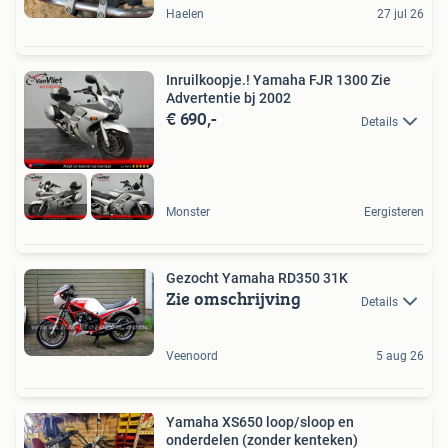
Haelen
27 jul 26
Inruilkoopje.! Yamaha FJR 1300 Zie
Advertentie bj 2002
€ 690,-
Details
Monster
Eergisteren
Gezocht Yamaha RD350 31K
Zie omschrijving
Details
Veenoord
5 aug 26
Yamaha XS650 loop/sloop en
onderdelen (zonder kenteken)