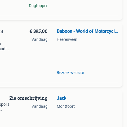
Dagtopper
€ 395,00
Baboon - World of Motorcycle Parts
ot
Vandaag
Heerenveen
n
aad!
halen
Bezoek website
Zie omschrijving
Jack
opolis
Vandaag
Montfoort
.
 ja