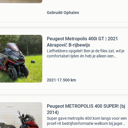
Gebruikt
Ophalen
Peugeot Metropolis 400i GT | 2021
Akrapovič B-rijbewijs
Liefhebbers opgelet! Ben je de files zat, wil je
comfortabel rijden én heb je alleen een
autorijbewijs? Dan is deze peugeot metropolis
gt precies wat je zoekt. Te koop aangeboden: 
zeer nette
2021
17.500
km
Peugeot METROPOLIS 400 SUPER! (bj
2014)
Super gave metroplis 400 kom langs voor een
proef-rit bedrijfsinformatie welkom bij jager