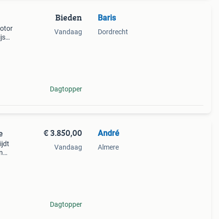
Bieden
Baris
motor
Vandaag
Dordrecht
js
Dagtopper
€ 3.850,00
André
e
ijdt
Vandaag
Almere
n
oon
é. Km
Dagtopper