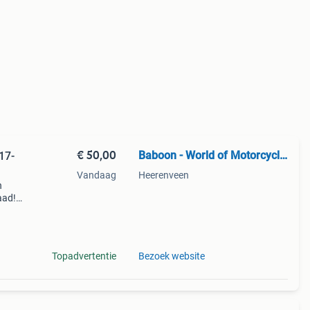
€ 50,00
Baboon - World of Motorcycle Parts
17-
Vandaag
Heerenveen
n
aad!
halen
Topadvertentie
Bezoek website