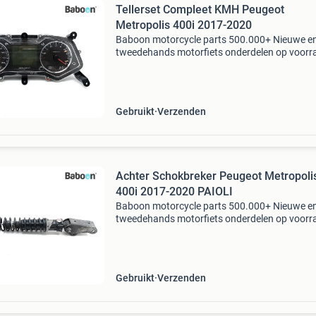
Tellerset Compleet KMH Peugeot
Metropolis 400i 2017-2020
Baboon motorcycle parts 500.000+ Nieuwe e
tweedehands motorfiets onderdelen op voorr
Bestel moeiteloos in onze webshop of kom af
in onze geheel vernieuwde winkel aan de a7 -
heerenveen. Babo
Gebruikt
Verzenden
Achter Schokbreker Peugeot Metropoli
400i 2017-2020 PAIOLI
Baboon motorcycle parts 500.000+ Nieuwe e
tweedehands motorfiets onderdelen op voorr
Bestel moeiteloos in onze webshop of kom af
in onze geheel vernieuwde winkel aan de a7 -
heerenveen. Babo
Gebruikt
Verzenden