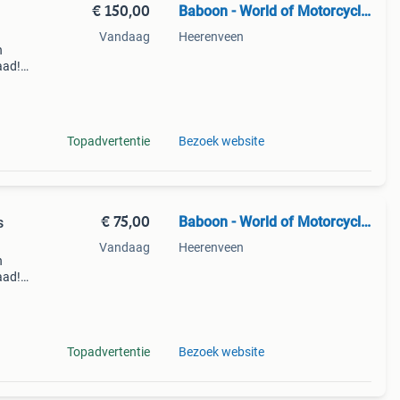
€ 150,00
Baboon - World of Motorcycle Parts
Vandaag
Heerenveen
n
aad!
halen
Topadvertentie
Bezoek website
€ 75,00
Baboon - World of Motorcycle Parts
s
Vandaag
Heerenveen
n
aad!
halen
Topadvertentie
Bezoek website