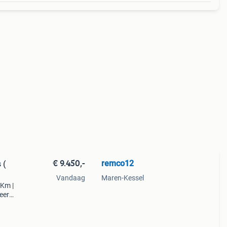
€ 9.450,-
remco12
 (
Vandaag
Maren-Kessel
 Km |
eer
echts
mf