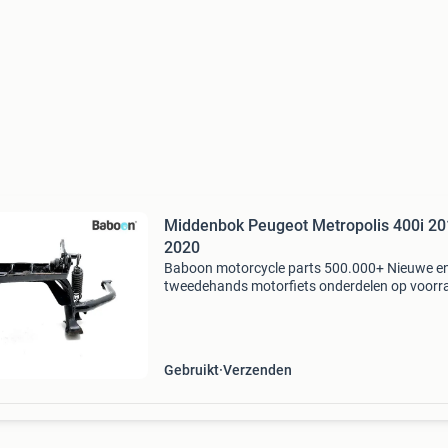
Middenbok Peugeot Metropolis 400i 20
2020
Baboon motorcycle parts 500.000+ Nieuwe e
tweedehands motorfiets onderdelen op voorr
Bestel moeiteloos in onze webshop of kom af
in onze geheel vernieuwde winkel aan de a7 -
heerenveen. Babo
Gebruikt
Verzenden