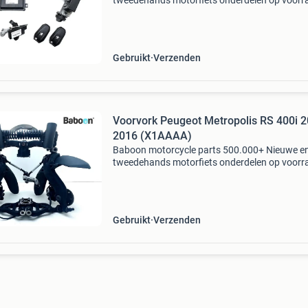
tweedehands motorfiets onderdelen op voorr
Bestel moeiteloos in onze webshop of kom af
in onze geheel vernieuwde winkel aan de a7 -
heerenveen. Babo
Gebruikt
Verzenden
Voorvork Peugeot Metropolis RS 400i 2
2016 (X1AAAA)
Baboon motorcycle parts 500.000+ Nieuwe e
tweedehands motorfiets onderdelen op voorr
Bestel moeiteloos in onze webshop of kom af
in onze geheel vernieuwde winkel aan de a7 -
heerenveen. Babo
Gebruikt
Verzenden