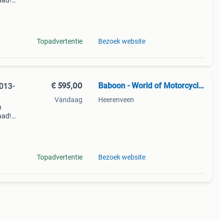
aad!
halen
Topadvertentie
Bezoek website
€ 595,00
Baboon - World of Motorcycle Parts
013-
Vandaag
Heerenveen
n
aad!
halen
Topadvertentie
Bezoek website