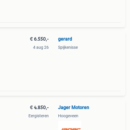
€ 6.550,-
gerard
4 aug 26
Spijkenisse
 400i
mijn
€ 4.850,-
Jager Motoren
Eergisteren
Hoogeveen