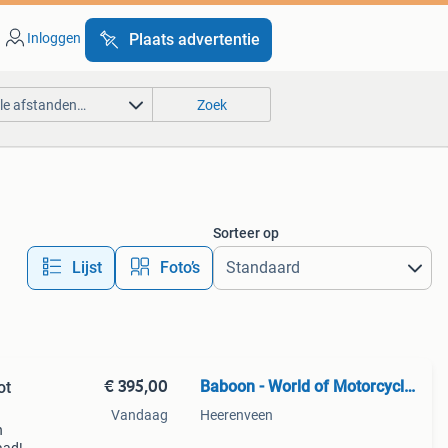
Inloggen
Plaats advertentie
lle afstanden…
Zoek
Sorteer op
Lijst
Foto’s
€ 395,00
Baboon - World of Motorcycle Parts
ot
Vandaag
Heerenveen
n