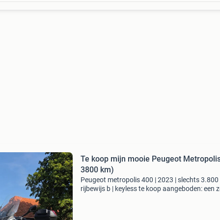
Te koop mijn mooie Peugeot Metropolis
3800 km)
Peugeot metropolis 400 | 2023 | slechts 3.800
rijbewijs b | keyless te koop aangeboden: een z
nette peugeot metropolis 400 uit 2023 met sl
3.800 Km op de teller. De metropolis is een co