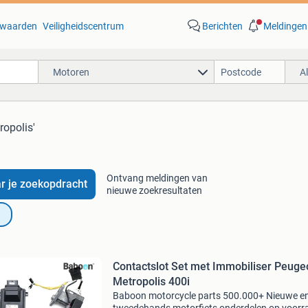
waarden
Veiligheidscentrum
Berichten
Meldingen
Motoren
A
ropolis'
Ontvang meldingen van
r je zoekopdracht
nieuwe zoekresultaten
Contactslot Set met Immobiliser Peuge
Metropolis 400i
Baboon motorcycle parts 500.000+ Nieuwe e