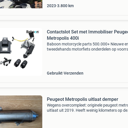
2023
3.800
km
Contactslot Set met Immobiliser Peuge
Metropolis 400i
Baboon motorcycle parts 500.000+ Nieuwe e
tweedehands motorfiets onderdelen op voorr
Bestel moeiteloos in onze webshop of kom af
in onze geheel vernieuwde winkel aan de a7 -
heerenveen. Babo
Gebruikt
Verzenden
Peugeot Metropolis uitlaat demper
Wegens overcompleet: originele peugeot metr
uitlaat uit 2019. Heeft weinig kilometers op de
motor gezeten. Mooi gepoetst met rvs cleaner
Prijs: €125,- op te halen in montfoort. Groeten,