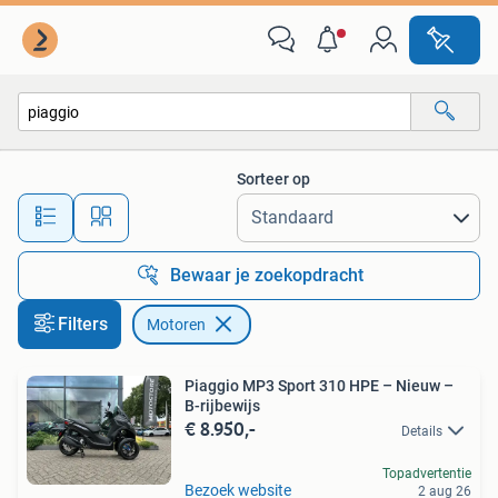
Motoren
Sorteer op
Alle afstanden…
Bewaar je zoekopdracht
Filters
Motoren
Piaggio MP3 Sport 310 HPE – Nieuw –
B-rijbewijs
€ 8.950,-
Details
Topadvertentie
Bezoek website
2 aug 26