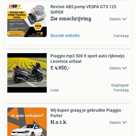
Revisie ABS pomp VESPA GTS 125
SUPER
Zie omschrijving
Details
Bezoek website
Vandaag
Piaggio mp3 500 lt sport auto rijbewijs
Leovince uitlaat
€ 4.950,-
Details
Dagtopper
Lisse
Vandaag
Wij kopen graag je gebruikte Piaggio
Porter
N.o.t.k.
Details