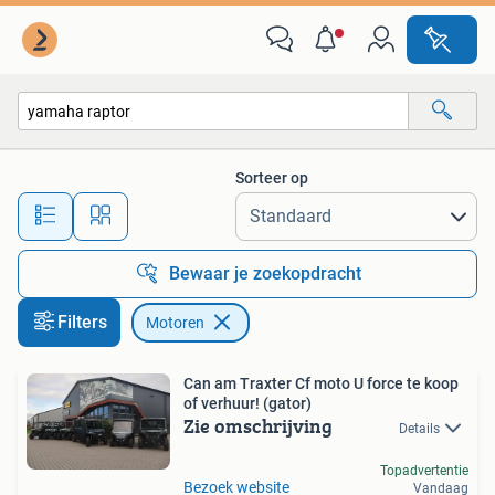
Motoren
Sorteer op
Alle afstanden…
Bewaar je zoekopdracht
Filters
Motoren
Can am Traxter Cf moto U force te koop
of verhuur! (gator)
Zie omschrijving
Details
Topadvertentie
Bezoek website
Vandaag