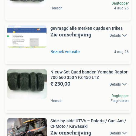
Dagtopper
Heesch
4 aug 26
gevraagd alle merken quads en trikes
Zie omschrijving
Details
Bezoek website
4 aug 26
Nieuw Set Quad banden Yamaha Raptor
700 660 350 YFZ 450 LTZ
€ 230,00
Details
Dagtopper
Heesch
Eergisteren
Side-by-side UTV’s – Polaris / Can-Am /
CFMoto / Kawasaki
Zie omschrijving
Details