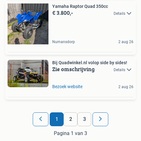
Yamaha Raptor Quad 350cc
€ 3.800,-
Details
Numansdorp
2 aug 26
Bij Quadwinkel.nl volop side by sides!
Zie omschrijving
Details
Bezoek website
2 aug 26
1
2
3
Pagina 1 van 3