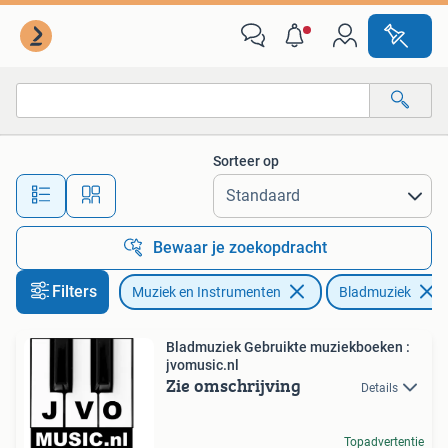
Bladmuziek
Sorteer op
Alle afstanden…
Bewaar je zoekopdracht
Filters
Muziek en Instrumenten
Bladmuziek
Bladmuziek Gebruikte muziekboeken :
jvomusic.nl
Zie omschrijving
Details
Topadvertentie