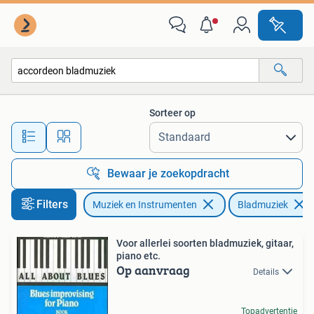
Bladmuziek
Sorteer op
Alle afstanden…
Bewaar je zoekopdracht
Filters
Muziek en Instrumenten
Bladmuziek
Voor allerlei soorten bladmuziek, gitaar,
piano etc.
Op aanvraag
Details
Topadvertentie