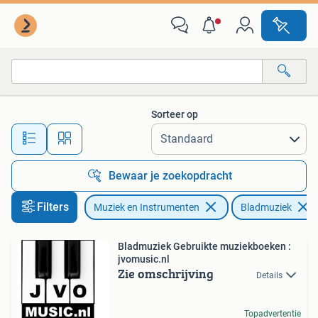
Bladmuziek
Sorteer op
Alle afstanden…
Bewaar je zoekopdracht
Filters
Muziek en Instrumenten
Bladmuziek
Bladmuziek Gebruikte muziekboeken :
jvomusic.nl
Zie omschrijving
Details
Topadvertentie