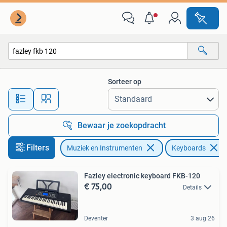
Keyboards
Sorteer op
Alle afstanden…
Bewaar je zoekopdracht
Filters
Muziek en Instrumenten
Keyboards
Fazley electronic keyboard FKB-120
€ 75,00
Details
Deventer
3 aug 26