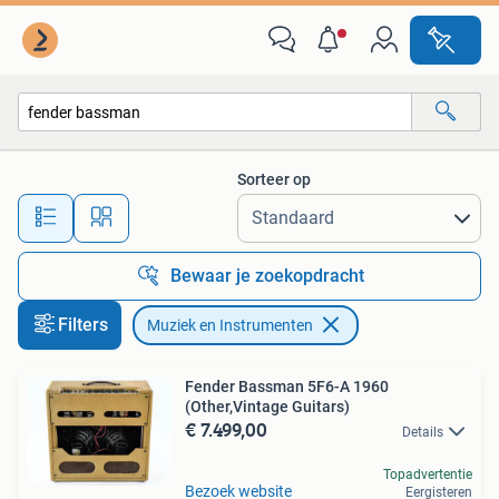
Muziek en Instrumenten
Sorteer op
Alle afstanden…
Bewaar je zoekopdracht
Filters
Muziek en Instrumenten
Fender Bassman 5F6-A 1960
(Other,Vintage Guitars)
€ 7.499,00
Details
Topadvertentie
Bezoek website
Eergisteren