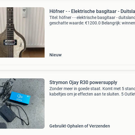
Höfner - - Elektrische basgitaar - Duitsl
Titel: höfner - - elektrische basgitaar - duitslan
geschatte waarde: €1200.0 Belangrijk: winne
biedingen zijn exclusief 9% koperbescherming
kavel beschrijving höfner violin bass „ki
Nieuw
Strymon Ojay R30 powersupply
Zonder meer in goede staat. Komt met 5 stan
kabeltjes om je effecten aan te sluiten. 5 Outle
waarvan 2 met een variabel voltage. Je kunt 
nog een tweede ojay (expansion kit) doorlusse
d
Gebruikt
Ophalen of Verzenden