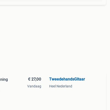
€ 27,00
TweedehandsGitaar
aning
Vandaag
Heel Nederland
t
n