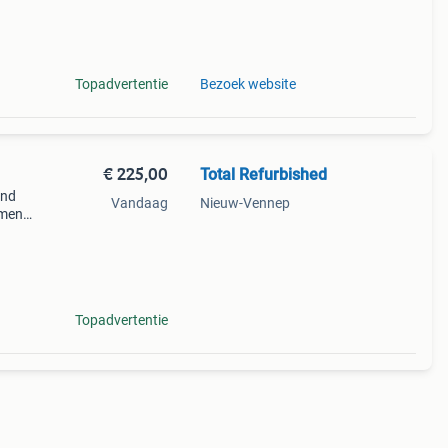
Topadvertentie
Bezoek website
€ 225,00
Total Refurbished
and
Vandaag
Nieuw-Vennep
ument
uitar
ele
Topadvertentie