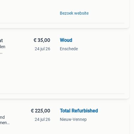
Bezoek website
€ 35,00
Woud
at
den
24 jul 26
Enschede
willen
€ 225,00
Total Refurbished
and
24 jul 26
Nieuw-Vennep
ument
uitar
ele