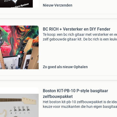
Nieuw
Verzenden
BC RICH + Versterker en DIY Fender
Te koop: een bc rich gitaar met versterker en e
zelf gebouwde gitaar kit. De bc rich is een leuk
gitaar voor in een metal band, of gewoon voor
huiskamer. Bieden
Zo goed als nieuw
Ophalen
Boston KIT-PB-10 P-style basgitaar
zelfbouwpakket
Het boston kit-pb-10 zelfbouwpakket is de ide
keuze voor muzikanten die hun eigen basgitaa
willen bouwen. Dit pakket biedt een geweldige
manier om je eigen, unieke basgitaar samen te