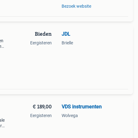
Bezoek website
Bieden
JDL
en
Eergisteren
Brielle
e
 in de
€ 189,00
VDS instrumenten
Eergisteren
Wolvega
ale
r