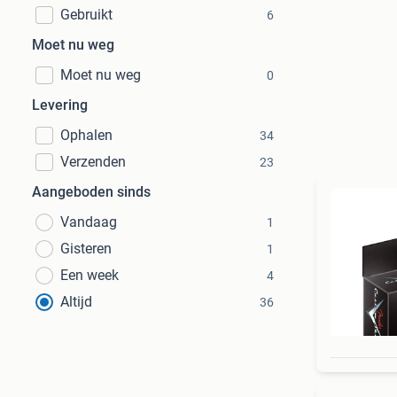
Gebruikt
6
Moet nu weg
Moet nu weg
0
Levering
Ophalen
34
Verzenden
23
Aangeboden sinds
Vandaag
1
Gisteren
1
Een week
4
Altijd
36