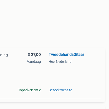
€ 27,00
TweedehandsGitaar
aning
Vandaag
Heel Nederland
t
n
Topadvertentie
Bezoek website