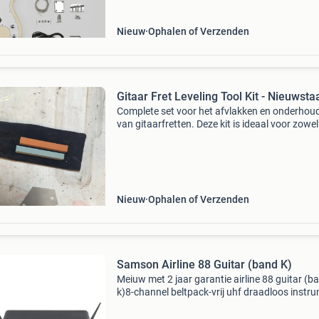
stellen zonde
Nieuw
Ophalen of Verzenden
Gitaar Fret Leveling Tool Kit - Nieuwsta
Complete set voor het afvlakken en onderhou
van gitaarfretten. Deze kit is ideaal voor zowel
beginners als ervaren gitaarbouwers en
muzikanten die hun instrument in topconditie 
houden. De se
Nieuw
Ophalen of Verzenden
Samson Airline 88 Guitar (band K)
Meiuw met 2 jaar garantie airline 88 guitar (b
k)8-channel beltpack-vrij uhf draadloos instr
systeem in k-band (470 - 494 mhz) airline 88 g
system high-performance professional uhf wir