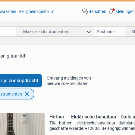
waarden
Veiligheidscentrum
Berichten
Meldingen
Muziek en Instrumenten
A
or 'gitaar kit'
Ontvang meldingen van
r je zoekopdracht
nieuwe zoekresultaten
nstrumenten
Höfner - - Elektrische basgitaar - Duitsl
Titel: höfner - - elektrische basgitaar - duitslan
geschatte waarde: €1200.0 Belangrijk: winne
biedingen zijn exclusief 9% koperbescherming