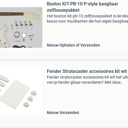
Boston KIT-PB-10 P-style basgitaar
zelfbouwpakket
Het boston kit-pb-10 zelfbouwpakket is de ide
keuze voor muzikanten die hun eigen basgitaa
willen bouwen. Dit pakket biedt een geweldige
manier om je eigen, unieke basgitaar samen te
stellen zonde
Nieuw
Ophalen of Verzenden
Fender Stratocaster accessoires kit wit
Fender stratocaster accessoires kit wit het uite
van je fender gitaar veranderen? Met deze
stratocaster accessoires kit in wit vervang je i
keer het uiterlijk van je gitaar. De set bevat 3 p
Nieuw
Verzenden