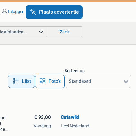
Inloggen
Plaats advertentie
lle afstanden…
Zoek
Sorteer op
Lijst
Foto’s
€ 95,00
Catawiki
and
d
Vandaag
Heel Nederland
nde
 + €3