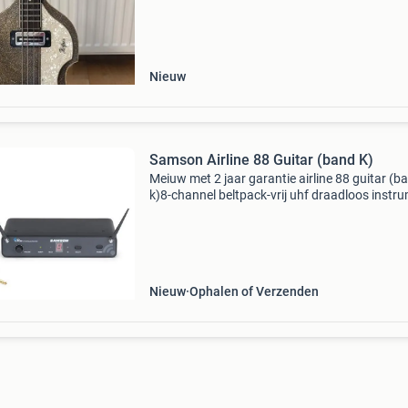
kavel beschrijving höfner violin bass „ki
Nieuw
Samson Airline 88 Guitar (band K)
Meiuw met 2 jaar garantie airline 88 guitar (b
k)8-channel beltpack-vrij uhf draadloos instr
systeem in k-band (470 - 494 mhz) airline 88 g
system high-performance professional uhf wir
Nieuw
Ophalen of Verzenden