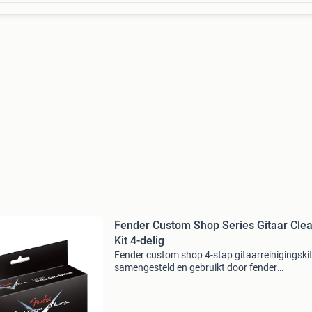
Fender Custom Shop Series Gitaar Cle
Kit 4-delig
Fender custom shop 4-stap gitaarreinigingski
samengesteld en gebruikt door fender
masterbuilders die ook de custom shop gitare
bouwen. De kit bevat vier verschillende flesjes
fender custom shop onde