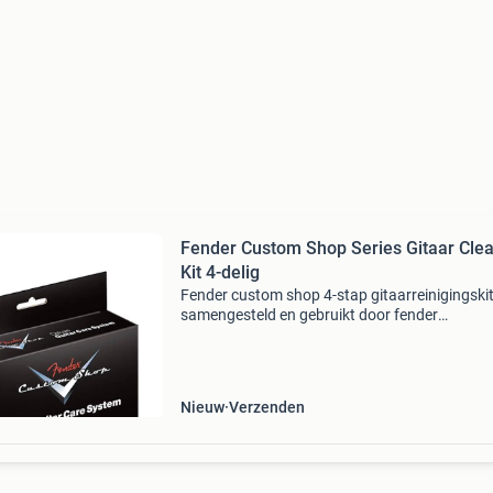
Fender Custom Shop Series Gitaar Cle
Kit 4-delig
Fender custom shop 4-stap gitaarreinigingski
samengesteld en gebruikt door fender
masterbuilders die ook de custom shop gitare
bouwen. De kit bevat vier verschillende flesjes
fender custom shop onde
Nieuw
Verzenden