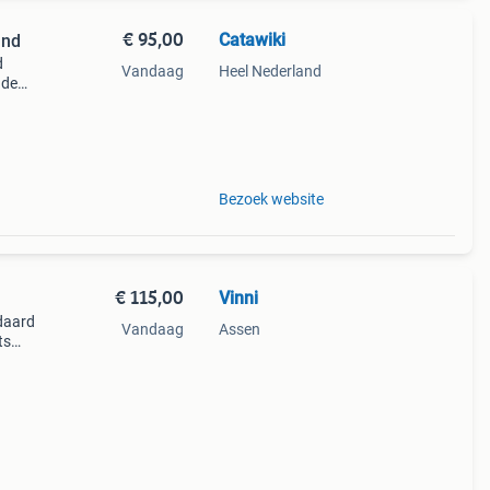
€ 95,00
Catawiki
and
d
Vandaag
Heel Nederland
nde
 + €3
Bezoek website
€ 115,00
Vinni
daard
Vandaag
Assen
ts
ook
n via