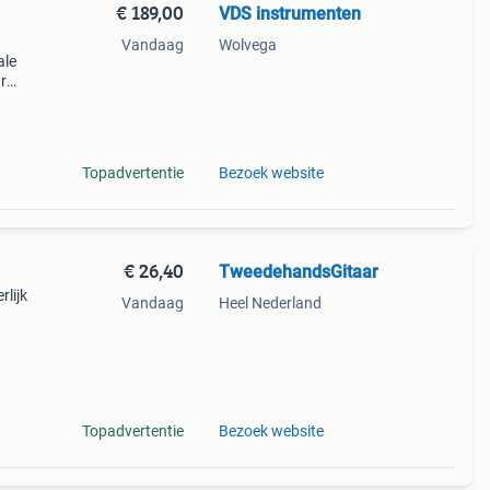
€ 189,00
VDS instrumenten
Vandaag
Wolvega
ale
r
Topadvertentie
Bezoek website
€ 26,40
TweedehandsGitaar
rlijk
Vandaag
Heel Nederland
n een
Topadvertentie
Bezoek website