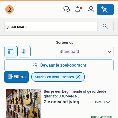
Muziek en Instrumenten
Sorteer op
Alle afstanden…
Bewaar je zoekopdracht
Filters
Muziek en Instrumenten
Ben je een beginnende of gevorderde
gitarist? SOUMAN.NL
Zie omschrijving
Details
Topadvertentie