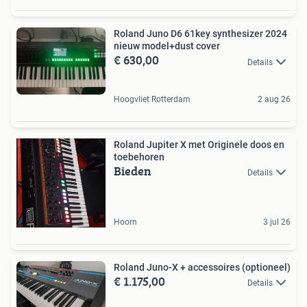
Roland Juno D6 61key synthesizer 2024
nieuw model+dust cover
€ 630,00
Details
Hoogvliet Rotterdam
2 aug 26
Roland Jupiter X met Originele doos en
toebehoren
Bieden
Details
Hoorn
3 jul 26
Roland Juno-X + accessoires (optioneel)
€ 1.175,00
Details