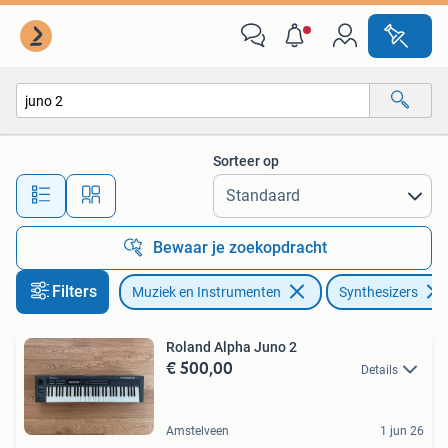
Synthesizers
Sorteer op
Alle afstanden…
Bewaar je zoekopdracht
Filters
Muziek en Instrumenten
Synthesizers
Roland Alpha Juno 2
€ 500,00
Details
Amstelveen
1 jun 26