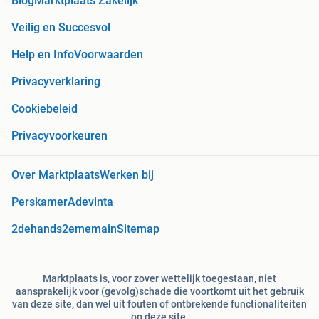
Blog
Marktplaats Zakelijk
Veilig en Succesvol
Help en Info
Voorwaarden
Privacyverklaring
Cookiebeleid
Privacyvoorkeuren
Over Marktplaats
Werken bij
Perskamer
Adevinta
2dehands
2ememain
Sitemap
Marktplaats is, voor zover wettelijk toegestaan, niet
aansprakelijk voor (gevolg)schade die voortkomt uit het gebruik
van deze site, dan wel uit fouten of ontbrekende functionaliteiten
op deze site.