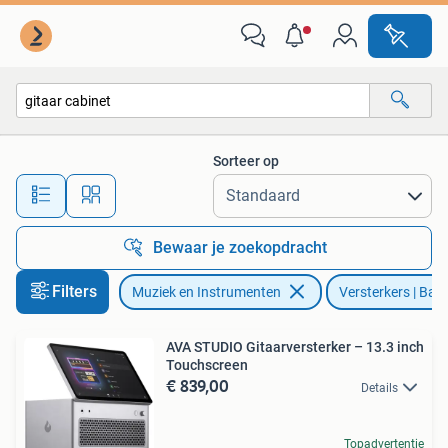
Versterkers | Bas en Gitaar
Sorteer op
Alle afstanden…
Bewaar je zoekopdracht
Filters
Muziek en Instrumenten
Versterkers | Bas
AVA STUDIO Gitaarversterker – 13.3 inch
Touchscreen
€ 839,00
Details
Topadvertentie