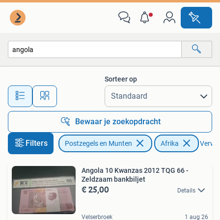
Bankbiljetten | Afrika
Sorteer op
Alle afstanden…
Bewaar je zoekopdracht
Filters
Postzegels en Munten
Afrika
Verwijd
Angola 10 Kwanzas 2012 TQG 66 -
Zeldzaam bankbiljet
€ 25,00
Details
Velserbroek
1 aug 26