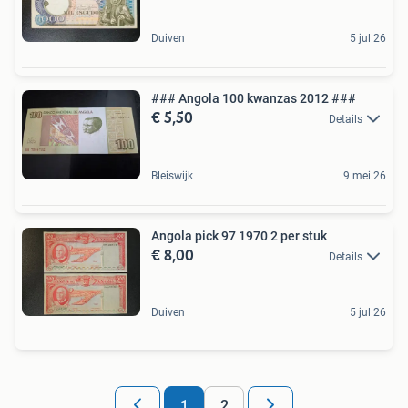
Duiven
5 jul 26
### Angola 100 kwanzas 2012 ###
€ 5,50
Details
Bleiswijk
9 mei 26
Angola pick 97 1970 2 per stuk
€ 8,00
Details
Duiven
5 jul 26
1
2